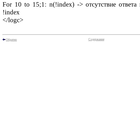
For 10 to 15;1: n(!index) -> отсутствие ответа
!index
</logc>
Содержание
Обратно