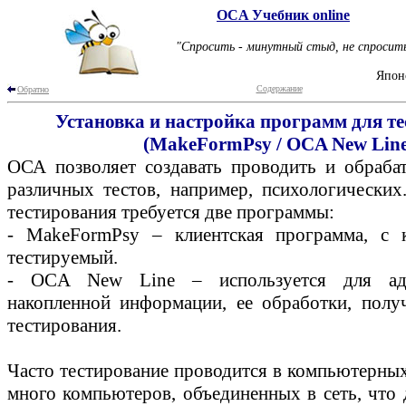
OCA Учебник online
"Спросить - минутный стыд, не спросить
Япон
Содержание
Обратно
Установка и настройка программ для т
(MakeFormPsy / OCA New Line
ОСА позволяет создавать проводить и обрабат
различных тестов, например, психологических
тестирования требуется две программы:
- MakeFormPsy – клиентская программа, с к
тестируемый.
- OCA New Line – используется для адм
накопленной информации, ее обработки, получ
тестирования.
Часто тестирование проводится в компьютерных 
много компьютеров, объединенных в сеть, что 