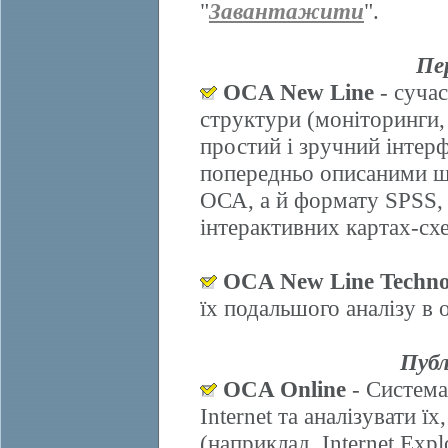
"
Завантажити
".
Пе
OCA New Line
- сучас
структури (моніторинги,
простий і зручний інтер
попередньо описаними ш
ОСА, а й формату SPSS, 
інтерактивних картах-схе
OCA New Line Techno
їх подальшого аналізу в
Публ
OCA Online
- Система
Internet та аналізувати 
(наприклад, Internet Explo