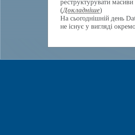
реструктурувати масиви 
(
Докладніше
)
На сьогоднішній день Da
не існує у вигляді окрем