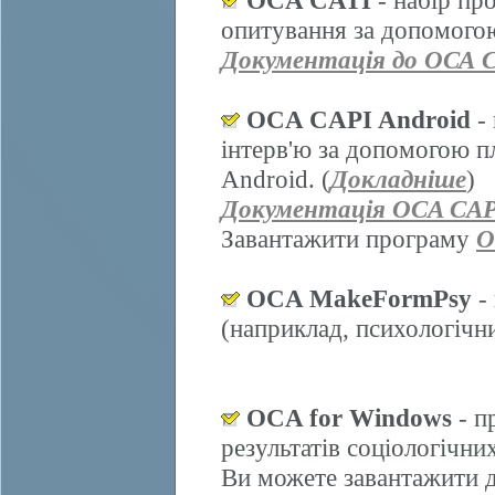
OCA CATI
- набір пр
опитування за допомогою
Документація до ОСА 
OCA CAPI Android
- 
інтерв'ю за допомогою п
Android. (
Докладніше
)
Документація OCA CAP
Завантажити програму
O
OCA MakeFormPsy
- 
(наприклад, психологічних
OCA for Windows
- п
результатів соціологічни
Ви можете завантажити д