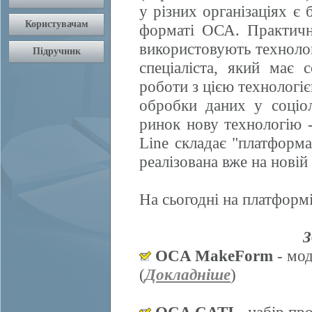
у різних організаціях є 
форматі ОСА. Практично
використовують техноло
спеціаліста, який має 
роботи з цією технологі
обробки даних у соціол
ринок нову технологію
Line складає "платформ
реалізована вже на нові
На сьогодні на платформі
З
OCA MakeForm
- мод
(
Докладніше
)