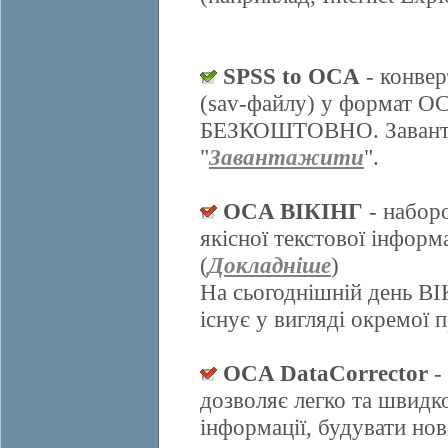
SPSS to OCA
- конвер
(sav-файлу) у формат О
БЕЗКОШТОВНО. Завантаж
"
Завантажити
".
OCA ВІКІНГ
- набор
якісної текстової інформ
(
Докладніше
)
На сьогоднішній день ВІ
існує у вигляді окремої 
OCA DataCorrector
-
дозволяє легко та швидк
інформації, будувати нов