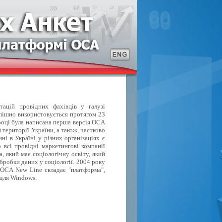
тацій провідних фахівців у галузі
спішно використовується протягом 23
році була написана перша версія OCA
території України, а також, частково
ні в Україні у різних організаціях є
 всі провідні маркетингові компанії
, який має соціологічну освіту, який
бробки даних у соціології. 2004 року
 OCA New Line складає "платформа",
 для Windows.