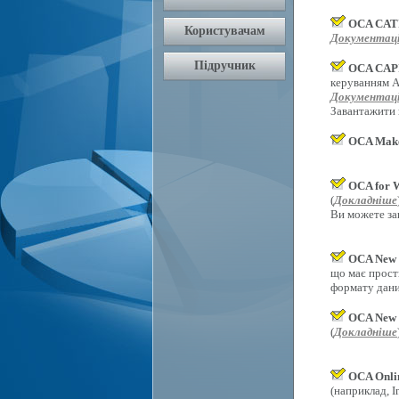
OCA CAT
Документаці
OCA CAPI
керуванням An
Документаці
Завантажити
OCA Mak
OCA for 
(
Докладніше
Ви можете за
OCA New 
що має прост
формату дани
OCA New 
(
Докладніше
OCA Onli
(наприклад, In