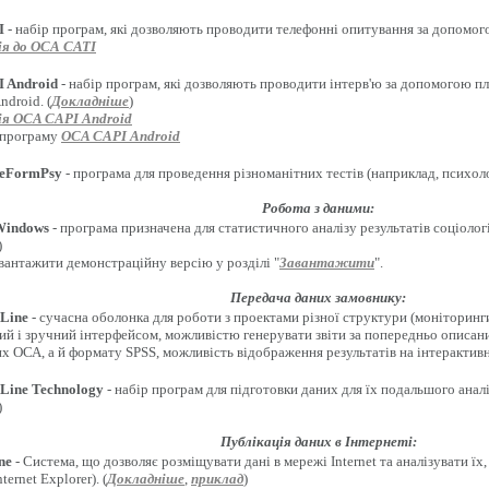
I
- набір програм, які дозволяють проводити телефонні опитування за допомого
я до ОСА CATI
 Android
- набір програм, які дозволяють проводити інтерв'ю за допомогою п
droid. (
Докладніше
)
я OCA CAPI Android
 програму
OCA CAPI Android
eFormPsy
- програма для проведення різноманітних тестів (наприклад, психолог
Робота з даними:
Windows
- програма призначена для статистичного аналізу результатів соціоло
)
вантажити демонстраційну версію у розділі "
Завантажити
".
Передача даних замовнику:
Line
- сучасна оболонка для роботи з проектами різної структури (моніторинги
ий і зручний інтерфейсом, можливістю генерувати звіти за попередньо описан
х ОСА, а й формату SPSS, можливість відображення результатів на інтерактивн
Line Technology
- набір програм для підготовки даних для їх подальшого анал
)
Публікація даних в Інтернеті:
ne
- Система, що дозволяє розміщувати дані в мережі Internet та аналізувати ї
ternet Explorer). (
Докладніше
,
приклад
)