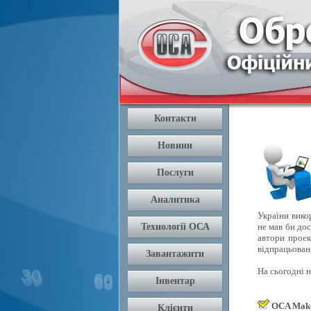
України вико
не мав би дос
автори проек
відпрацьован
На сьогодні 
OCA Mak