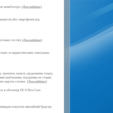
ю комп'ютера. (
Докладніше
)
ланшетів або смартфонів під
ічних тестів). (
Докладніше
)
гічних та маркетингових опитувань.
, трекінги, панелі, щоденники тощо),
ими шаблонами, підтримка не тільки
их картах-схемах. (
Докладніше
)
ізу в оболонці OCA New Line.
х, використовуючи звичайний браузер