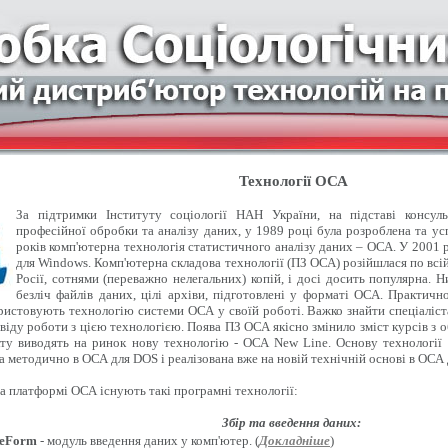
Технології ОСА
За підтримки Інституту соціології НАН України, на підставі консуль
професійної обробки та аналізу даних, у 1989 році була розроблена та у
років комп'ютерна технологія статистичного аналізу даних – ОСА. У 2001 
для Windows. Комп'ютерна складова технології (ПЗ ОСА) розійшлася по всій 
Росії, сотнями (переважно нелегальних) копій, і досі досить популярна. Ни
безліч файлів даних, цілі архіви, підготовлені у форматі ОСА. Практично
ристовують технологію системи ОСА у своїй роботі. Важко знайти спеціаліста
віду роботи з цією технологією. Поява ПЗ ОСА якісно змінило зміст курсів з о
ту виводять на ринок нову технологію - ОСА New Line. Основу технології
а методично в ОСА для DOS і реалізована вже на новій технічній основі в ОСА
на платформі ОСА існують такі програмні технології:
Збір та введення даних:
eForm
- модуль введення даних у комп'ютер. (
Докладніше
)