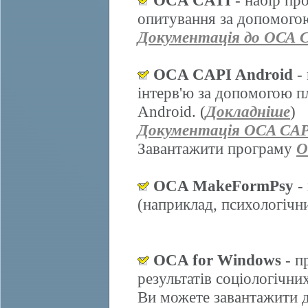
OCA CATI
- набір пр
опитування за допомогою
Документація до ОСА 
OCA CAPI Android
- 
інтерв'ю за допомогою п
Android. (
Докладніше
)
Документація OCA CAP
Завантажити програму
O
OCA MakeFormPsy
- 
(наприклад, психологічних
OCA for Windows
- п
результатів соціологічни
Ви можете завантажити д