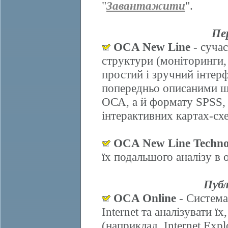
"
Завантажити
".
Пе
OCA New Line
- сучас
структури (моніторинги,
простий і зручний інтер
попередньо описаними ш
ОСА, а й формату SPSS, 
інтерактивних картах-схе
OCA New Line Techno
їх подальшого аналізу в
Публ
OCA Online
- Система
Internet та аналізувати 
(наприклад, Internet Explo