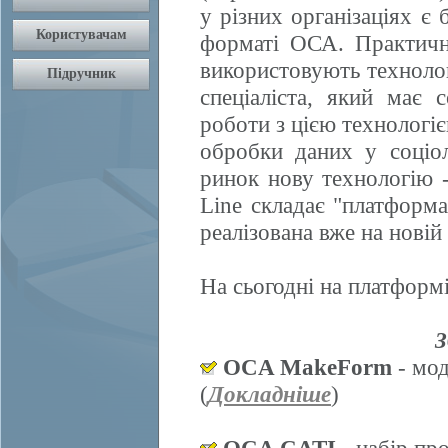
у різних організаціях є 
форматі ОСА. Практично
використовують техноло
спеціаліста, який має 
роботи з цією технологі
обробки даних у соціол
ринок нову технологію
Line складає "платформ
реалізована вже на нові
На сьогодні на платформі
З
OCA MakeForm
- мод
(
Докладніше
)