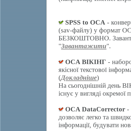
SPSS to OCA
- конвер
(sav-файлу) у формат О
БЕЗКОШТОВНО. Завантаж
"
Завантажити
".
OCA ВІКІНГ
- набор
якісної текстової інформ
(
Докладніше
)
На сьогоднішній день ВІ
існує у вигляді окремої 
OCA DataCorrector
-
дозволяє легко та швидк
інформації, будувати нов