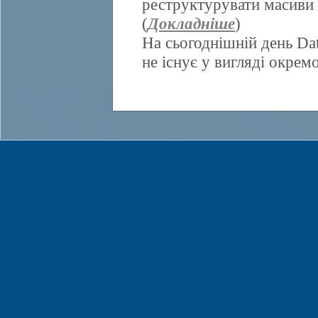
реструктурувати масиви 
(
Докладніше
)
На сьогоднішній день Da
не існує у вигляді окрем