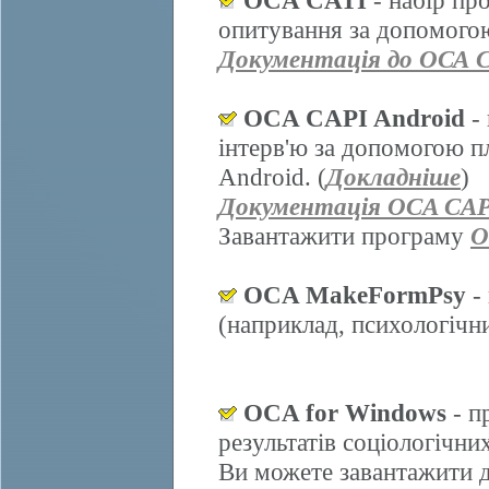
OCA CATI
- набір пр
опитування за допомогою
Документація до ОСА 
OCA CAPI Android
- 
інтерв'ю за допомогою п
Android. (
Докладніше
)
Документація OCA CAP
Завантажити програму
O
OCA MakeFormPsy
- 
(наприклад, психологічних
OCA for Windows
- п
результатів соціологічни
Ви можете завантажити д