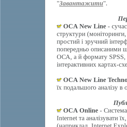
"
Завантажити
".
Пе
OCA New Line
- сучас
структури (моніторинги,
простий і зручний інтер
попередньо описаними ш
ОСА, а й формату SPSS, 
інтерактивних картах-схе
OCA New Line Techno
їх подальшого аналізу в
Публ
OCA Online
- Система
Internet та аналізувати 
(наприклад, Internet Explo