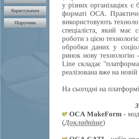
у різних організаціях є 
форматі ОСА. Практично
використовують техноло
спеціаліста, який має 
роботи з цією технологі
обробки даних у соціол
ринок нову технологію
Line складає "платформ
реалізована вже на нові
На сьогодні на платформі
З
OCA MakeForm
- мод
(
Докладніше
)