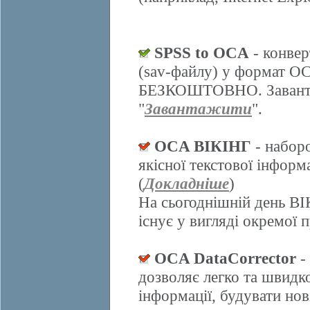
SPSS to OCA
- конвер
(sav-файлу) у формат О
БЕЗКОШТОВНО. Завантаж
"
Завантажити
".
OCA ВІКІНГ
- набор
якісної текстової інформ
(
Докладніше
)
На сьогоднішній день ВІ
існує у вигляді окремої 
OCA DataCorrector
-
дозволяє легко та швидк
інформації, будувати нов