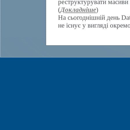
реструктурувати масиви 
(
Докладніше
)
На сьогоднішній день Da
не існує у вигляді окрем