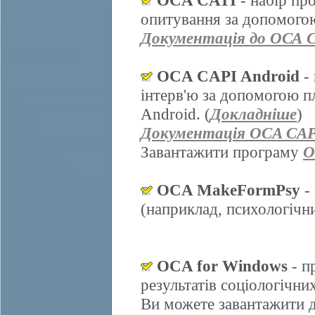
OCA CATI
- набір пр
опитування за допомогою
Документація до ОСА 
OCA CAPI Android
- 
інтерв'ю за допомогою п
Android. (
Докладніше
)
Документація OCA CAP
Завантажити програму
O
OCA MakeFormPsy
- 
(наприклад, психологічних
OCA for Windows
- п
результатів соціологічни
Ви можете завантажити д