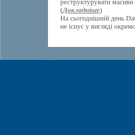
реструктурувати масиви 
(
Докладніше
)
На сьогоднішній день Da
не існує у вигляді окрем