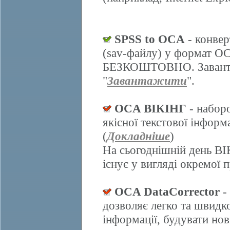
SPSS to OCA
- конвер
(sav-файлу) у формат О
БЕЗКОШТОВНО. Завантаж
"
Завантажити
".
OCA ВІКІНГ
- набор
якісної текстової інформ
(
Докладніше
)
На сьогоднішній день ВІ
існує у вигляді окремої 
OCA DataCorrector
-
дозволяє легко та швидк
інформації, будувати нов