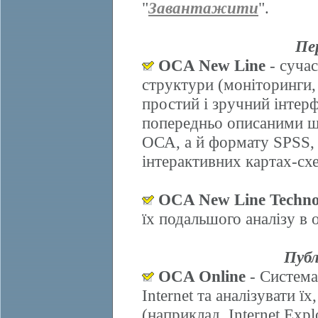
"
Завантажити
".
Пе
OCA New Line
- сучас
структури (моніторинги,
простий і зручний інтер
попередньо описаними ш
ОСА, а й формату SPSS, 
інтерактивних картах-схе
OCA New Line Techno
їх подальшого аналізу в
Публ
OCA Online
- Система
Internet та аналізувати 
(наприклад, Internet Explo