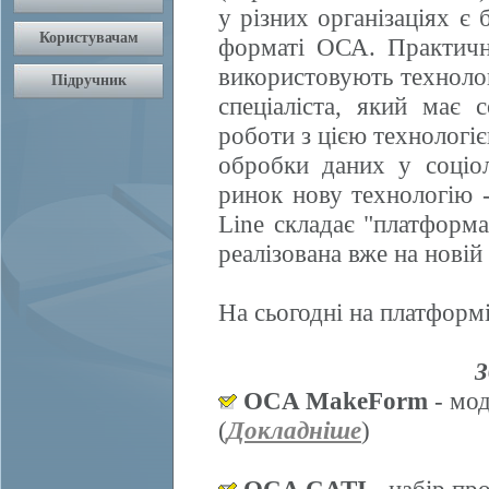
у різних організаціях є 
форматі ОСА. Практично
використовують техноло
спеціаліста, який має 
роботи з цією технологі
обробки даних у соціол
ринок нову технологію
Line складає "платформ
реалізована вже на нові
На сьогодні на платформі
З
OCA MakeForm
- мод
(
Докладніше
)