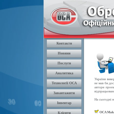
України вико
не мав би дос
автори проек
відпрацьован
На сьогодні 
OCA Mak