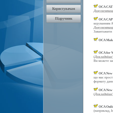
OCA CAT
Документаці
OCA CAPI
керуванням An
Документаці
Завантажити
OCA Mak
OCA for 
(
Докладніше
Ви можете за
OCA New 
що має прост
формату дани
OCA New 
(
Докладніше
OCA Onli
(наприклад, In