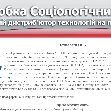
Технології ОСА
За підтримки Інституту соціології НАН України, на підставі консуль
професійної обробки та аналізу даних, у 1989 році була розроблена та у
років комп'ютерна технологія статистичного аналізу даних – ОСА. У 2001 
для Windows. Комп'ютерна складова технології (ПЗ ОСА) розійшлася по всій 
Росії, сотнями (переважно нелегальних) копій, і досі досить популярна. Ни
безліч файлів даних, цілі архіви, підготовлені у форматі ОСА. Практично
ристовують технологію системи ОСА у своїй роботі. Важко знайти спеціаліста
віду роботи з цією технологією. Поява ПЗ ОСА якісно змінило зміст курсів з о
ту виводять на ринок нову технологію - ОСА New Line. Основу технології
а методично в ОСА для DOS і реалізована вже на новій технічній основі в ОСА
на платформі ОСА існують такі програмні технології:
Збір та введення даних:
eForm
- модуль введення даних у комп'ютер. (
Докладніше
)