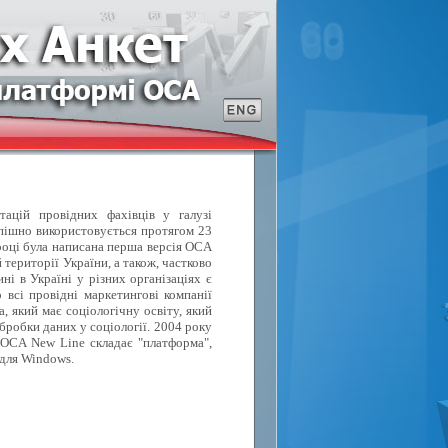
тацій провідних фахівців у галузі
спішно використовується протягом 23
році була написана перша версія OCA
території України, а також, частково
ні в Україні у різних організаціях є
 всі провідні маркетингові компанії
, який має соціологічну освіту, який
бробки даних у соціології. 2004 року
 OCA New Line складає "платформа",
 для Windows.