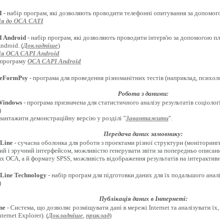
I
- набір програм, які дозволяють проводити телефонні опитування за допомого
я до ОСА CATI
 Android
- набір програм, які дозволяють проводити інтерв'ю за допомогою п
droid. (
Докладніше
)
я OCA CAPI Android
 програму
OCA CAPI Android
eFormPsy
- програма для проведення різноманітних тестів (наприклад, психолог
Робота з даними:
Windows
- програма призначена для статистичного аналізу результатів соціоло
)
вантажити демонстраційну версію у розділі "
Завантажити
".
Передача даних замовнику:
Line
- сучасна оболонка для роботи з проектами різної структури (моніторинги
ий і зручний інтерфейсом, можливістю генерувати звіти за попередньо описан
х ОСА, а й формату SPSS, можливість відображення результатів на інтерактивн
Line Technology
- набір програм для підготовки даних для їх подальшого анал
)
Публікація даних в Інтернеті:
ne
- Система, що дозволяє розміщувати дані в мережі Internet та аналізувати ї
ternet Explorer). (
Докладніше
,
приклад
)