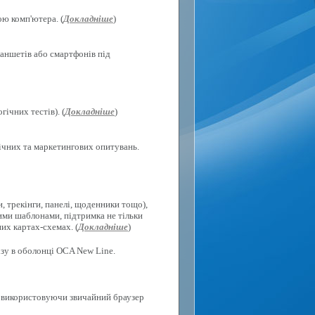
ю комп'ютера. (
Докладніше
)
ланшетів або смартфонів під
ічних тестів). (
Докладніше
)
гічних та маркетингових опитувань.
, трекінги, панелі, щоденники тощо),
ими шаблонами, підтримка не тільки
их картах-схемах. (
Докладніше
)
ізу в оболонці OCA New Line.
х, використовуючи звичайний браузер