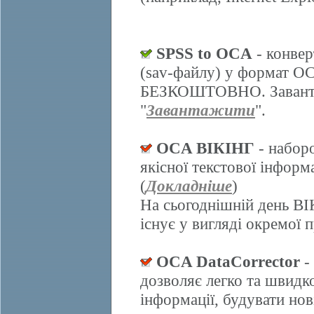
SPSS to OCA
- конвер
(sav-файлу) у формат О
БЕЗКОШТОВНО. Завантаж
"
Завантажити
".
OCA ВІКІНГ
- набор
якісної текстової інформ
(
Докладніше
)
На сьогоднішній день ВІ
існує у вигляді окремої 
OCA DataCorrector
-
дозволяє легко та швидк
інформації, будувати нов