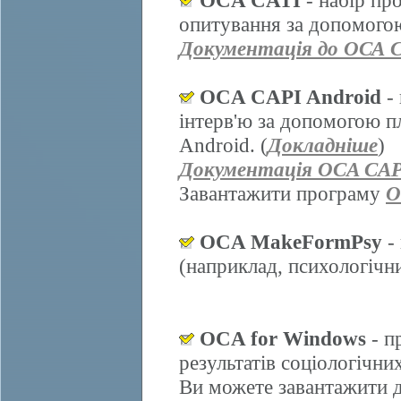
OCA CATI
- набір пр
опитування за допомогою
Документація до ОСА 
OCA CAPI Android
- 
інтерв'ю за допомогою п
Android. (
Докладніше
)
Документація OCA CAP
Завантажити програму
O
OCA MakeFormPsy
- 
(наприклад, психологічних
OCA for Windows
- п
результатів соціологічни
Ви можете завантажити д