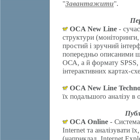
"
Завантажити
".
Пе
OCA New Line
- сучас
структури (моніторинги,
простий і зручний інтер
попередньо описаними ш
ОСА, а й формату SPSS, 
інтерактивних картах-схе
OCA New Line Techno
їх подальшого аналізу в
Публ
OCA Online
- Система
Internet та аналізувати 
(наприклад, Internet Explo