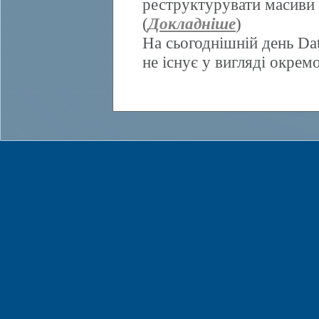
реструктурувати масиви 
(
Докладніше
)
На сьогоднішній день Da
не існує у вигляді окрем