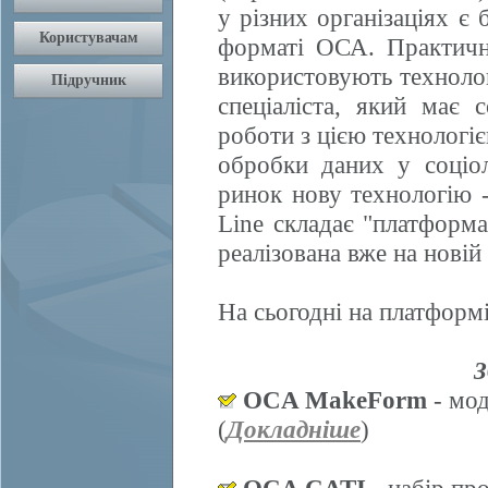
у різних організаціях є 
форматі ОСА. Практично
використовують техноло
спеціаліста, який має 
роботи з цією технологі
обробки даних у соціол
ринок нову технологію
Line складає "платформ
реалізована вже на нові
На сьогодні на платформі
З
OCA MakeForm
- мод
(
Докладніше
)