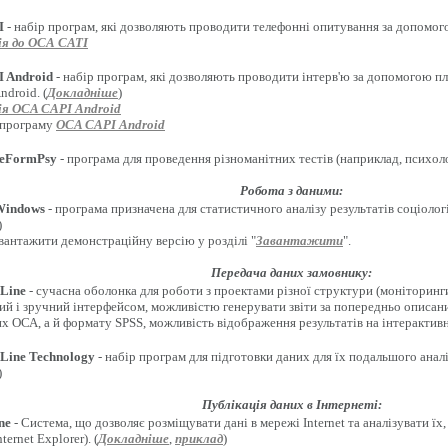
I
- набір програм, які дозволяють проводити телефонні опитування за допомого
я до ОСА CATI
 Android
- набір програм, які дозволяють проводити інтерв'ю за допомогою п
droid. (
Докладніше
)
я OCA CAPI Android
 програму
OCA CAPI Android
eFormPsy
- програма для проведення різноманітних тестів (наприклад, психолог
Робота з даними:
Windows
- програма призначена для статистичного аналізу результатів соціоло
)
вантажити демонстраційну версію у розділі "
Завантажити
".
Передача даних замовнику:
Line
- сучасна оболонка для роботи з проектами різної структури (моніторинги
ий і зручний інтерфейсом, можливістю генерувати звіти за попередньо описан
х ОСА, а й формату SPSS, можливість відображення результатів на інтерактивн
Line Technology
- набір програм для підготовки даних для їх подальшого анал
)
Публікація даних в Інтернеті:
ne
- Система, що дозволяє розміщувати дані в мережі Internet та аналізувати ї
ternet Explorer). (
Докладніше
,
приклад
)