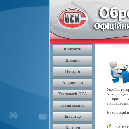
України вико
не мав би дос
автори проек
відпрацьован
На сьогодні 
OCA Mak