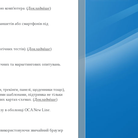
ю комп'ютера. (
Докладніше
)
ланшетів або смартфонів під
ічних тестів). (
Докладніше
)
гічних та маркетингових опитувань.
, трекінги, панелі, щоденники тощо),
ими шаблонами, підтримка не тільки
их картах-схемах. (
Докладніше
)
ізу в оболонці OCA New Line.
х, використовуючи звичайний браузер