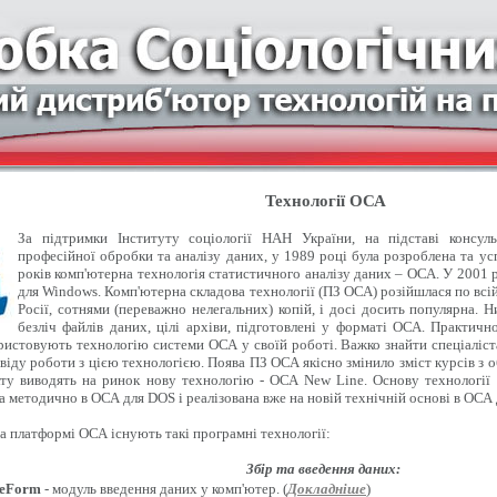
Технології ОСА
За підтримки Інституту соціології НАН України, на підставі консуль
професійної обробки та аналізу даних, у 1989 році була розроблена та у
років комп'ютерна технологія статистичного аналізу даних – ОСА. У 2001 
для Windows. Комп'ютерна складова технології (ПЗ ОСА) розійшлася по всій 
Росії, сотнями (переважно нелегальних) копій, і досі досить популярна. Ни
безліч файлів даних, цілі архіви, підготовлені у форматі ОСА. Практично
ристовують технологію системи ОСА у своїй роботі. Важко знайти спеціаліста
віду роботи з цією технологією. Поява ПЗ ОСА якісно змінило зміст курсів з о
ту виводять на ринок нову технологію - ОСА New Line. Основу технології
а методично в ОСА для DOS і реалізована вже на новій технічній основі в ОСА
на платформі ОСА існують такі програмні технології:
Збір та введення даних:
eForm
- модуль введення даних у комп'ютер. (
Докладніше
)