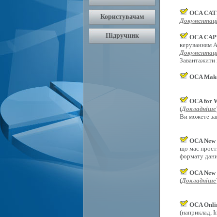
OCA CAT
Документаці
OCA CAPI
керуванням An
Документаці
Завантажити
OCA Mak
OCA for 
(
Докладніше
Ви можете за
OCA New 
що має прост
формату дани
OCA New 
(
Докладніше
OCA Onli
(наприклад, In