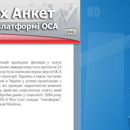
тацій провідних фахівців у галузі
спішно використовується протягом 23
році була написана перша версія OCA
території України, а також, частково
ні в Україні у різних організаціях є
 всі провідні маркетингові компанії
, який має соціологічну освіту, який
бробки даних у соціології. 2004 року
 OCA New Line складає "платформа",
 для Windows.