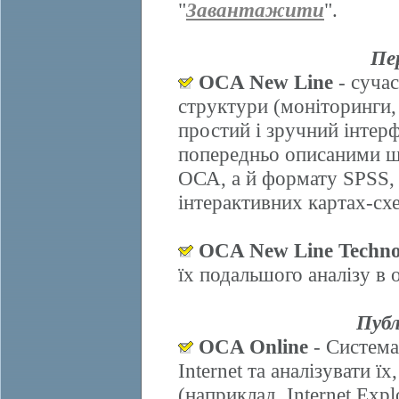
"
Завантажити
".
Пе
OCA New Line
- сучас
структури (моніторинги,
простий і зручний інтер
попередньо описаними ш
ОСА, а й формату SPSS, 
інтерактивних картах-схе
OCA New Line Techno
їх подальшого аналізу в
Публ
OCA Online
- Система
Internet та аналізувати 
(наприклад, Internet Explo