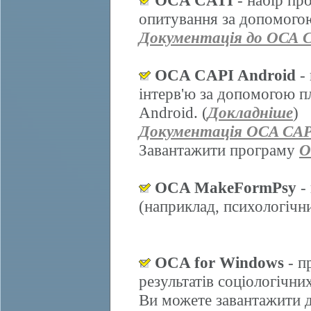
OCA CATI
- набір пр
опитування за допомогою
Документація до ОСА 
OCA CAPI Android
- 
інтерв'ю за допомогою п
Android. (
Докладніше
)
Документація OCA CAP
Завантажити програму
O
OCA MakeFormPsy
- 
(наприклад, психологічних
OCA for Windows
- п
результатів соціологічни
Ви можете завантажити д