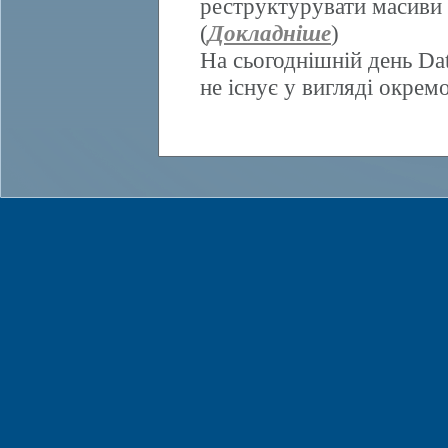
реструктурувати масиви 
(
Докладніше
)
На сьогоднішній день Da
не існує у вигляді окрем