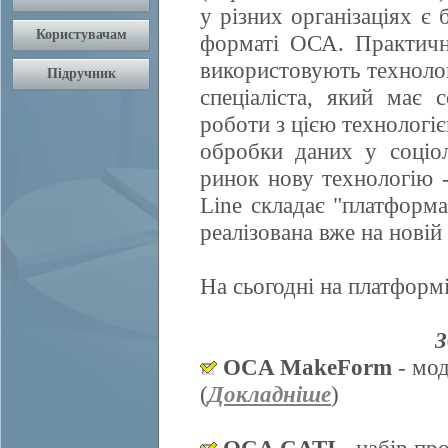
у різних організаціях є 
форматі ОСА. Практично
використовують техноло
спеціаліста, який має 
роботи з цією технологі
обробки даних у соціол
ринок нову технологію
Line складає "платформ
реалізована вже на нові
На сьогодні на платформі
З
OCA MakeForm
- мод
(
Докладніше
)