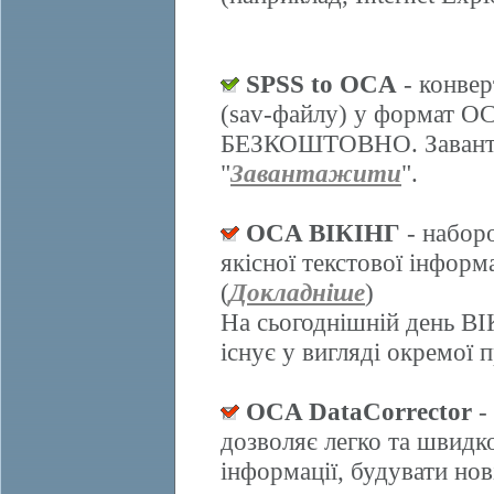
SPSS to OCA
- конвер
(sav-файлу) у формат О
БЕЗКОШТОВНО. Завантаж
"
Завантажити
".
OCA ВІКІНГ
- набор
якісної текстової інформ
(
Докладніше
)
На сьогоднішній день ВІ
існує у вигляді окремої 
OCA DataCorrector
-
дозволяє легко та швидк
інформації, будувати нов