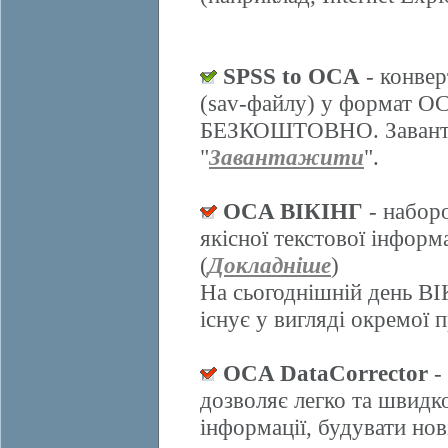
SPSS to OCA
- конвер
(sav-файлу) у формат О
БЕЗКОШТОВНО. Завантаж
"
Завантажити
".
OCA ВІКІНГ
- набор
якісної текстової інформ
(
Докладніше
)
На сьогоднішній день ВІ
існує у вигляді окремої 
OCA DataCorrector
-
дозволяє легко та швидк
інформації, будувати нов