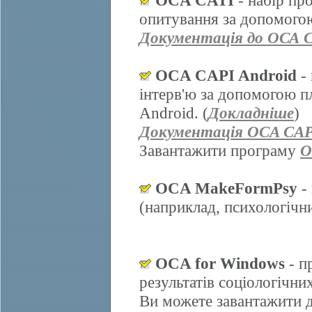
OCA CATI
- набір пр
опитування за допомогою
Документація до ОСА 
OCA CAPI Android
- 
інтерв'ю за допомогою п
Android. (
Докладніше
)
Документація OCA CAP
Завантажити програму
O
OCA MakeFormPsy
- 
(наприклад, психологічних
OCA for Windows
- п
результатів соціологічни
Ви можете завантажити д