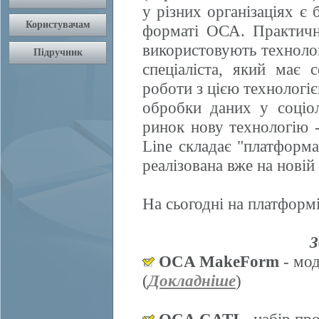
у різних організаціях є 
форматі ОСА. Практично
використовують техноло
спеціаліста, який має 
роботи з цією технологі
обробки даних у соціол
ринок нову технологію
Line складає "платформ
реалізована вже на нові
На сьогодні на платформі
З
OCA MakeForm
- мод
(
Докладніше
)