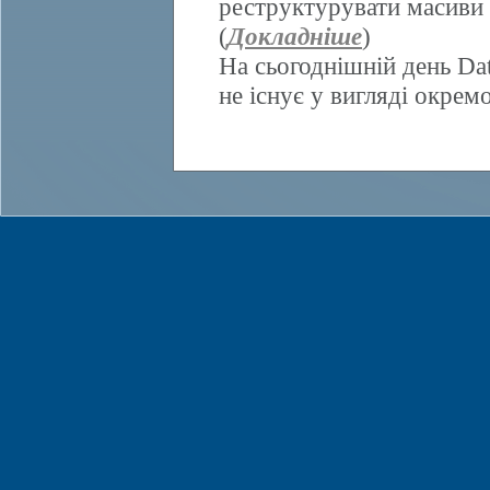
реструктурувати масиви 
(
Докладніше
)
На сьогоднішній день Da
не існує у вигляді окрем