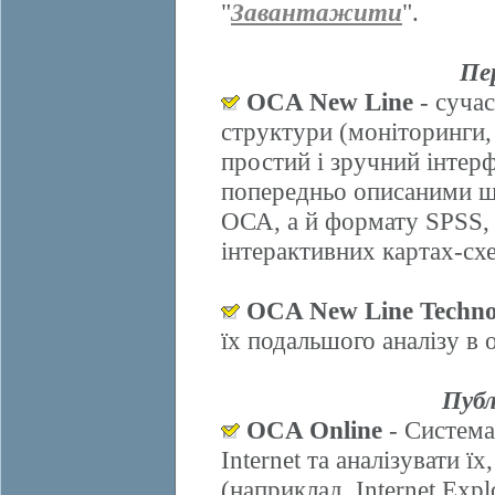
"
Завантажити
".
Пе
OCA New Line
- сучас
структури (моніторинги,
простий і зручний інтер
попередньо описаними ш
ОСА, а й формату SPSS, 
інтерактивних картах-схе
OCA New Line Techno
їх подальшого аналізу в
Публ
OCA Online
- Система
Internet та аналізувати 
(наприклад, Internet Explo