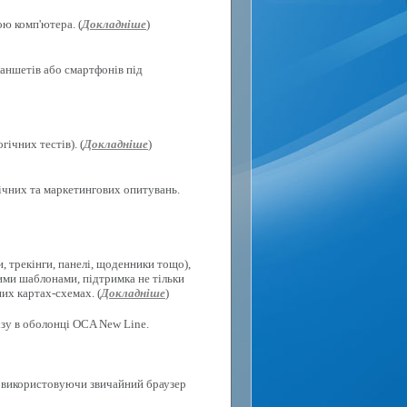
ю комп'ютера. (
Докладніше
)
ланшетів або смартфонів під
ічних тестів). (
Докладніше
)
гічних та маркетингових опитувань.
, трекінги, панелі, щоденники тощо),
ими шаблонами, підтримка не тільки
их картах-схемах. (
Докладніше
)
ізу в оболонці OCA New Line.
х, використовуючи звичайний браузер