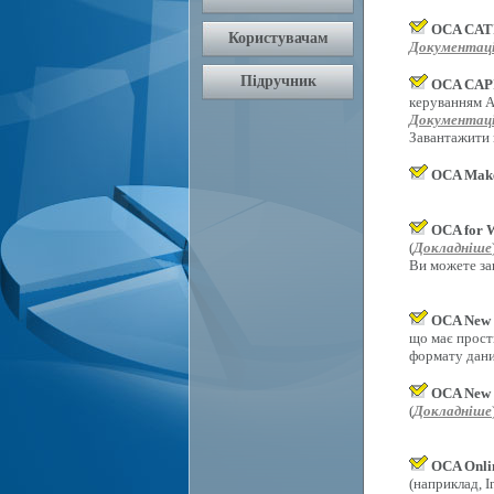
OCA CAT
Документаці
OCA CAPI
керуванням An
Документаці
Завантажити
OCA Mak
OCA for 
(
Докладніше
Ви можете за
OCA New 
що має прост
формату дани
OCA New 
(
Докладніше
OCA Onli
(наприклад, In