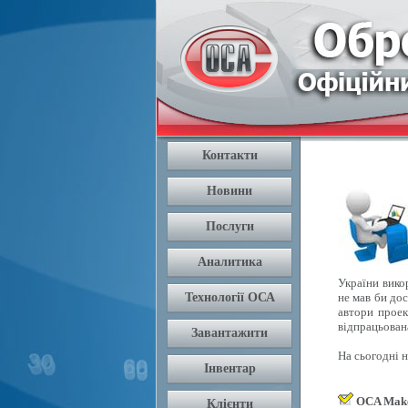
України вико
не мав би дос
автори проек
відпрацьован
На сьогодні 
OCA Mak