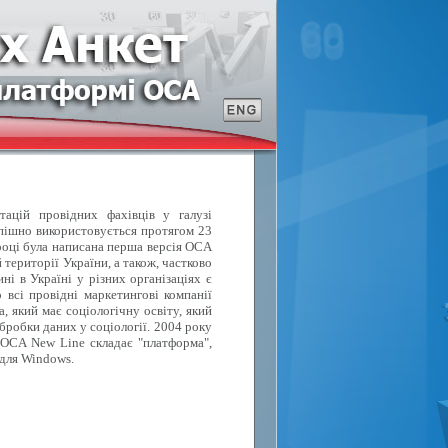
тацій провідних фахівців у галузі
спішно використовується протягом 23
році була написана перша версія OCA
території України, а також, частково
ні в Україні у різних організаціях є
 всі провідні маркетингові компанії
, який має соціологічну освіту, який
бробки даних у соціології. 2004 року
 OCA New Line складає "платформа",
 для Windows.