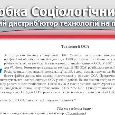
Технології ОСА
За підтримки Інституту соціології НАН України, на підставі консуль
професійної обробки та аналізу даних, у 1989 році була розроблена та у
років комп'ютерна технологія статистичного аналізу даних – ОСА. У 2001 
для Windows. Комп'ютерна складова технології (ПЗ ОСА) розійшлася по всій 
Росії, сотнями (переважно нелегальних) копій, і досі досить популярна. Ни
безліч файлів даних, цілі архіви, підготовлені у форматі ОСА. Практично
ристовують технологію системи ОСА у своїй роботі. Важко знайти спеціаліста
віду роботи з цією технологією. Поява ПЗ ОСА якісно змінило зміст курсів з о
ту виводять на ринок нову технологію - ОСА New Line. Основу технології
а методично в ОСА для DOS і реалізована вже на новій технічній основі в ОСА
на платформі ОСА існують такі програмні технології:
Збір та введення даних:
eForm
- модуль введення даних у комп'ютер. (
Докладніше
)