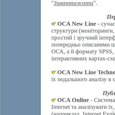
"
Завантажити
".
Пе
OCA New Line
- сучас
структури (моніторинги,
простий і зручний інтер
попередньо описаними ш
ОСА, а й формату SPSS, 
інтерактивних картах-схе
OCA New Line Techno
їх подальшого аналізу в
Публ
OCA Online
- Система
Internet та аналізувати 
(наприклад, Internet Explo