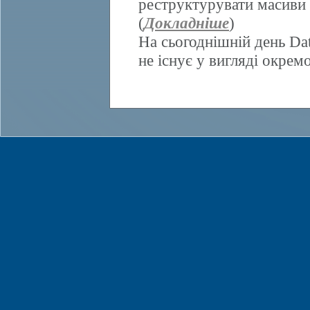
реструктурувати масиви 
(
Докладніше
)
На сьогоднішній день Da
не існує у вигляді окрем