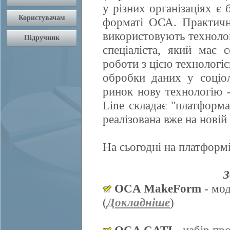
у різних організаціях є 
форматі ОСА. Практично
використовують техноло
спеціаліста, який має 
роботи з цією технологі
обробки даних у соціол
ринок нову технологію
Line складає "платформ
реалізована вже на нові
На сьогодні на платформі
З
OCA MakeForm
- мод
(
Докладніше
)