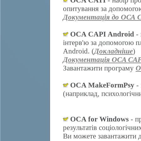
OCA CATI
- набір пр
опитування за допомогою
Документація до ОСА 
OCA CAPI Android
- 
інтерв'ю за допомогою п
Android. (
Докладніше
)
Документація OCA CAP
Завантажити програму
O
OCA MakeFormPsy
- 
(наприклад, психологічних
OCA for Windows
- п
результатів соціологічни
Ви можете завантажити д