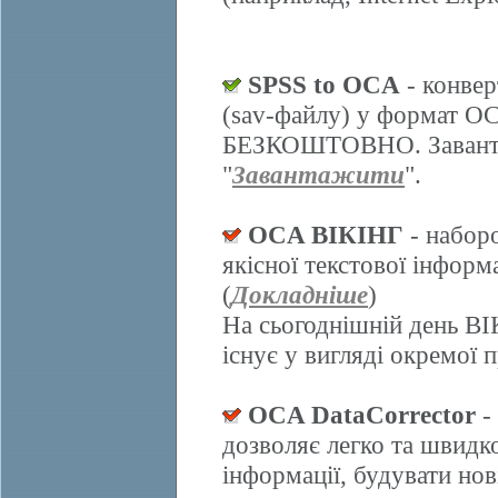
SPSS to OCA
- конвер
(sav-файлу) у формат О
БЕЗКОШТОВНО. Завантаж
"
Завантажити
".
OCA ВІКІНГ
- набор
якісної текстової інформ
(
Докладніше
)
На сьогоднішній день ВІ
існує у вигляді окремої 
OCA DataCorrector
-
дозволяє легко та швидк
інформації, будувати нов