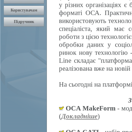
у різних організаціях є 
форматі ОСА. Практично
використовують техноло
спеціаліста, який має 
роботи з цією технологі
обробки даних у соціол
ринок нову технологію
Line складає "платформ
реалізована вже на нові
На сьогодні на платформі
З
OCA MakeForm
- мод
(
Докладніше
)