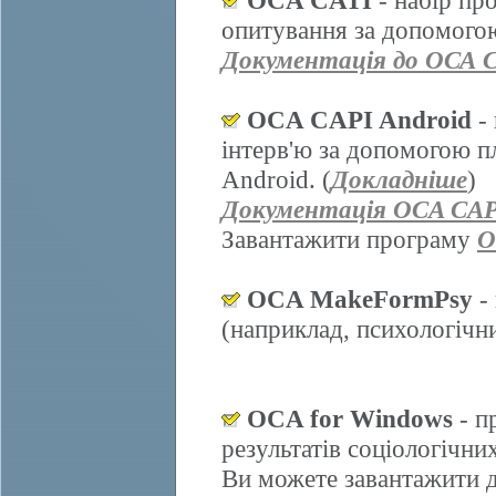
OCA CATI
- набір пр
опитування за допомогою
Документація до ОСА 
OCA CAPI Android
- 
інтерв'ю за допомогою п
Android. (
Докладніше
)
Документація OCA CAP
Завантажити програму
O
OCA MakeFormPsy
- 
(наприклад, психологічних
OCA for Windows
- п
результатів соціологічни
Ви можете завантажити д