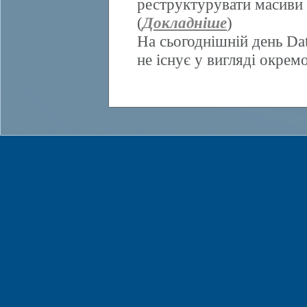
реструктурувати масиви 
(
Докладніше
)
На сьогоднішній день Da
не існує у вигляді окрем