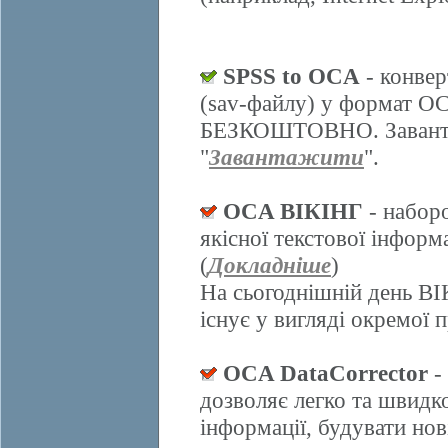
SPSS to OCA
- конвер
(sav-файлу) у формат О
БЕЗКОШТОВНО. Завантаж
"
Завантажити
".
OCA ВІКІНГ
- набор
якісної текстової інформ
(
Докладніше
)
На сьогоднішній день ВІ
існує у вигляді окремої 
OCA DataCorrector
-
дозволяє легко та швидк
інформації, будувати нов