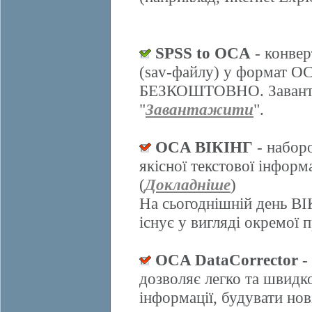
SPSS to OCA
- конвер
(sav-файлу) у формат О
БЕЗКОШТОВНО. Завантаж
"
Завантажити
".
OCA ВІКІНГ
- набор
якісної текстової інформ
(
Докладніше
)
На сьогоднішній день ВІ
існує у вигляді окремої 
OCA DataCorrector
-
дозволяє легко та швидк
інформації, будувати нов