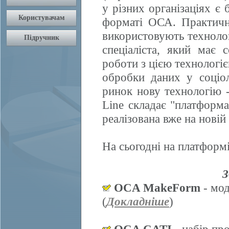
у різних організаціях є 
форматі ОСА. Практично
використовують техноло
спеціаліста, який має 
роботи з цією технологі
обробки даних у соціол
ринок нову технологію
Line складає "платформ
реалізована вже на нові
На сьогодні на платформі
З
OCA MakeForm
- мод
(
Докладніше
)