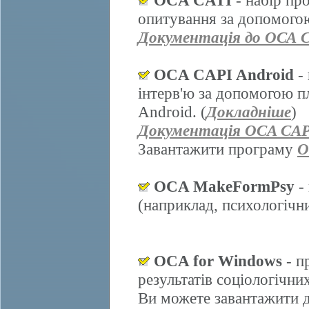
OCA CATI
- набір пр
опитування за допомогою
Документація до ОСА 
OCA CAPI Android
- 
інтерв'ю за допомогою п
Android. (
Докладніше
)
Документація OCA CAP
Завантажити програму
O
OCA MakeFormPsy
- 
(наприклад, психологічних
OCA for Windows
- п
результатів соціологічни
Ви можете завантажити д