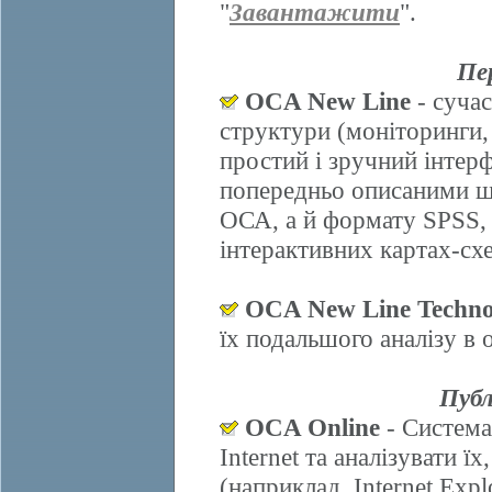
"
Завантажити
".
Пе
OCA New Line
- сучас
структури (моніторинги,
простий і зручний інтер
попередньо описаними ш
ОСА, а й формату SPSS, 
інтерактивних картах-схе
OCA New Line Techno
їх подальшого аналізу в
Публ
OCA Online
- Система
Internet та аналізувати 
(наприклад, Internet Explo