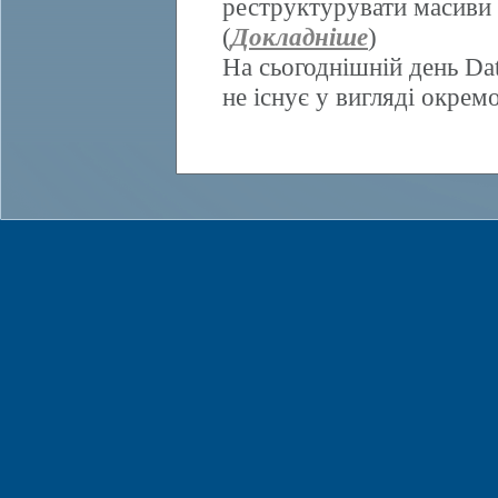
реструктурувати масиви 
(
Докладніше
)
На сьогоднішній день Da
не існує у вигляді окрем