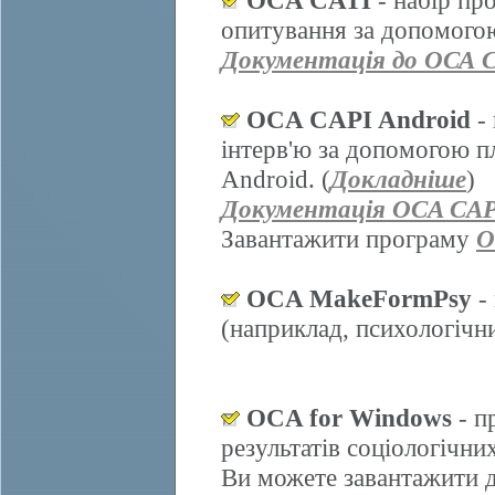
OCA CATI
- набір пр
опитування за допомогою
Документація до ОСА 
OCA CAPI Android
- 
інтерв'ю за допомогою п
Android. (
Докладніше
)
Документація OCA CAP
Завантажити програму
O
OCA MakeFormPsy
- 
(наприклад, психологічних
OCA for Windows
- п
результатів соціологічни
Ви можете завантажити д