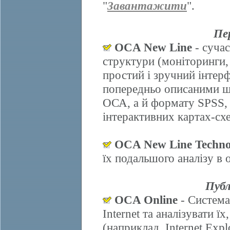
"
Завантажити
".
Пе
OCA New Line
- сучас
структури (моніторинги,
простий і зручний інтер
попередньо описаними ш
ОСА, а й формату SPSS, 
інтерактивних картах-схе
OCA New Line Techno
їх подальшого аналізу в
Публ
OCA Online
- Система
Internet та аналізувати 
(наприклад, Internet Explo