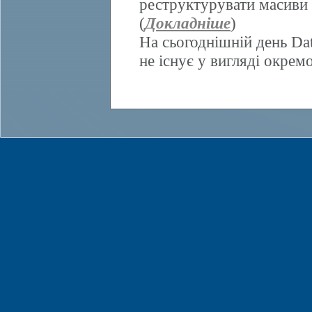
реструктурувати масиви 
(
Докладніше
)
На сьогоднішній день Da
не існує у вигляді окрем