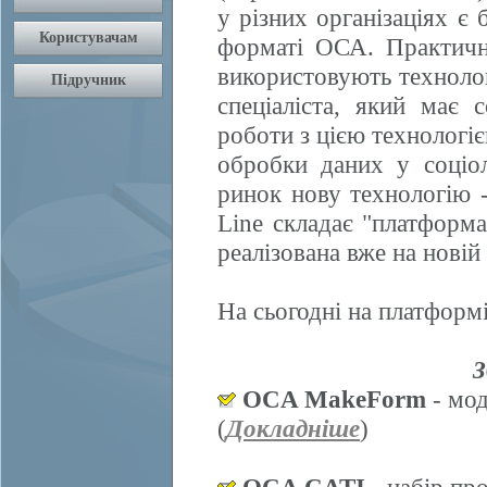
у різних організаціях є 
форматі ОСА. Практично
використовують техноло
спеціаліста, який має 
роботи з цією технологі
обробки даних у соціол
ринок нову технологію
Line складає "платформ
реалізована вже на нові
На сьогодні на платформі
З
OCA MakeForm
- мод
(
Докладніше
)