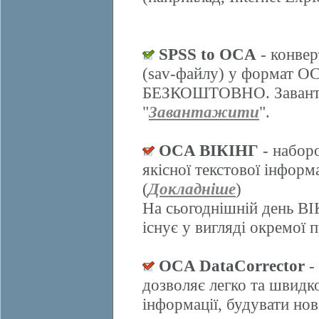
SPSS to OCA
- конвер
(sav-файлу) у формат О
БЕЗКОШТОВНО. Завантаж
"
Завантажити
".
OCA ВІКІНГ
- набор
якісної текстової інформ
(
Докладніше
)
На сьогоднішній день ВІ
існує у вигляді окремої 
OCA DataCorrector
-
дозволяє легко та швидк
інформації, будувати нов