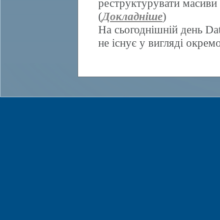
реструктурувати масиви 
(
Докладніше
)
На сьогоднішній день Da
не існує у вигляді окрем