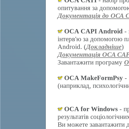
OCA CATI
- набір пр
опитування за допомогою
Документація до ОСА 
OCA CAPI Android
- 
інтерв'ю за допомогою п
Android. (
Докладніше
)
Документація OCA CAP
Завантажити програму
O
OCA MakeFormPsy
- 
(наприклад, психологічних
OCA for Windows
- п
результатів соціологічни
Ви можете завантажити д