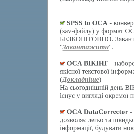
SPSS to OCA
- конвер
(sav-файлу) у формат О
БЕЗКОШТОВНО. Завантаж
"
Завантажити
".
OCA ВІКІНГ
- набор
якісної текстової інформ
(
Докладніше
)
На сьогоднішній день ВІ
існує у вигляді окремої 
OCA DataCorrector
-
дозволяє легко та швидк
інформації, будувати нов