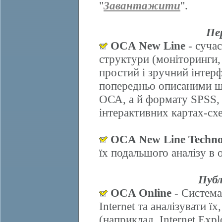
"
Завантажити
".
Пе
OCA New Line
- сучас
структури (моніторинги,
простий і зручний інтер
попередньо описаними ш
ОСА, а й формату SPSS, 
інтерактивних картах-схе
OCA New Line Techno
їх подальшого аналізу в
Публ
OCA Online
- Система
Internet та аналізувати 
(наприклад, Internet Explo