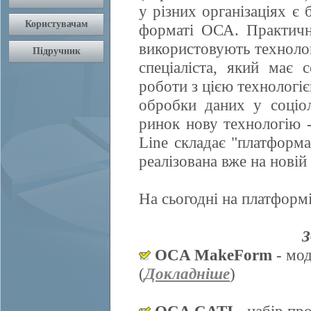
у різних організаціях є 
форматі ОСА. Практично
використовують техноло
спеціаліста, який має 
роботи з цією технологі
обробки даних у соціол
ринок нову технологію
Line складає "платформ
реалізована вже на нові
На сьогодні на платформі
З
OCA MakeForm
- мод
(
Докладніше
)