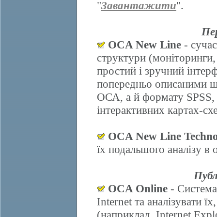
"
Завантажити
".
Пе
OCA New Line
- сучас
структури (моніторинги,
простий і зручний інтер
попередньо описаними ш
ОСА, а й формату SPSS, 
інтерактивних картах-схе
OCA New Line Techno
їх подальшого аналізу в
Публ
OCA Online
- Система
Internet та аналізувати 
(наприклад, Internet Explo