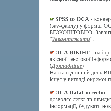
SPSS to OCA
- конвер
(sav-файлу) у формат О
БЕЗКОШТОВНО. Завантаж
"
Завантажити
".
OCA ВІКІНГ
- набор
якісної текстової інформ
(
Докладніше
)
На сьогоднішній день ВІ
існує у вигляді окремої 
OCA DataCorrector
-
дозволяє легко та швидк
інформації, будувати нов