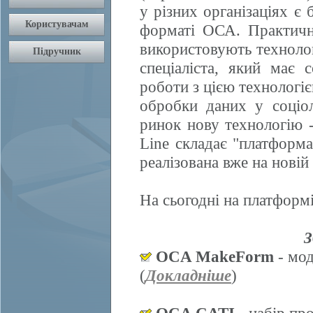
у різних організаціях є 
форматі ОСА. Практично
використовують техноло
спеціаліста, який має 
роботи з цією технологі
обробки даних у соціол
ринок нову технологію
Line складає "платформ
реалізована вже на нові
На сьогодні на платформі
З
OCA MakeForm
- мод
(
Докладніше
)