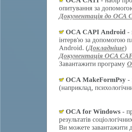
OCA CATI
- набір пр
опитування за допомогою
Документація до ОСА 
OCA CAPI Android
- 
інтерв'ю за допомогою п
Android. (
Докладніше
)
Документація OCA CAP
Завантажити програму
O
OCA MakeFormPsy
- 
(наприклад, психологічних
OCA for Windows
- п
результатів соціологічни
Ви можете завантажити д