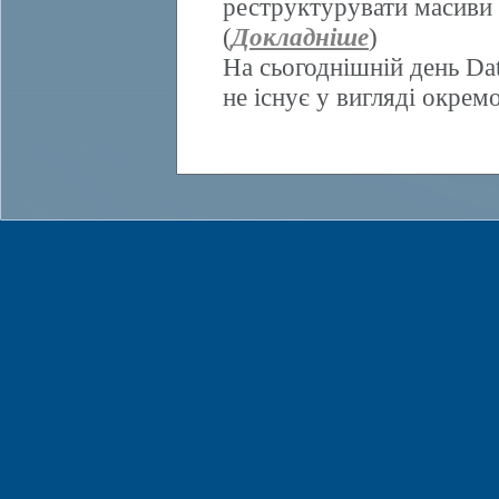
реструктурувати масиви 
(
Докладніше
)
На сьогоднішній день Da
не існує у вигляді окрем