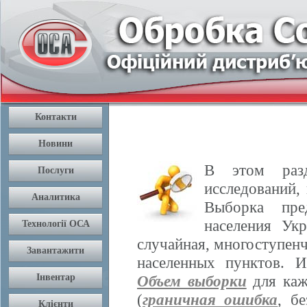
В этом разд
исследований,
Выборка пре
населения Ук
случайная, многоступенч
населенных пунктов. 
Объем выборки
для каж
(
граничная ошибка
, б