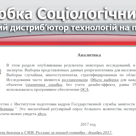
Аналитика
В этом разделе опубликованы результаты некоторых исследований, 
эксперты. Выборка представленных данных репрезентативна для населения
Выборка случайная, многоступенчатая, стратифицированная по обла
Исследования часто являются
роллинговыми
.
Объем выборки
для кажд
объектов (
граничная ошибка
, без учета дизайн-эффекта, равна 5
использовалось программное обеспечение
ОСА
.
естно с Институтом подготовки кадров Государственной службы занятости
оботицы
". Это масштабный регулярный опрос большого количества эксперт
льтаты можно увидеть
здесь
.
2017 год.
ень доверия к СМИ. Роллинг за период сентябрь - декабрь 2017.