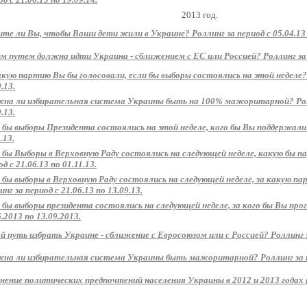
2013 год.
те ли Вы, чтобы Ваши дети жили в Украине? Роллинг за период с 05.04.13 п
м путем должна идти Украина - сближением с ЕС или Россией? Роллинг за пе
акую партию Вы бы голосовали, если бы выборы состоялись на этой неделе? 
.13.
на ли избирательная система Украины быть на 100% мажоритарной? Ролли
.13.
 бы выборы Президента состоялись на этой неделе, кого бы Вы поддержали? 
.13.
 бы Выборы в Верховную Раду состоялись на следующей неделе, какую бы 
д с 21.06.13 по 01.11.13.
 бы выборы в Верховную Раду состоялись на следующей неделе, за какую п
нг за период с 21.06.13 по 13.09.13.
 бы выборы президента состоялись на следующей неделе, за кого бы Вы прог
6.2013 по 13.09.2013.
й путь избрать Украине - сближение с Евросоюзом или с Россией? Роллинг за
на ли избирательная система Украины быть мажоритарной? Роллинг за пер
нение политических предпочтений населения Украины в 2012 и 2013 годах 