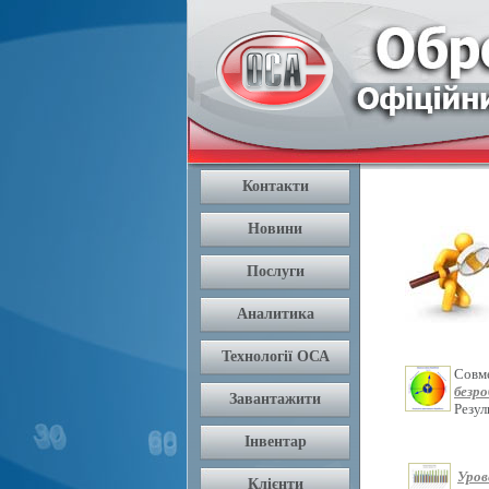
Совм
безр
Резу
Уров