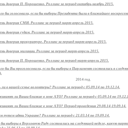
ень доверия П. Порошенко. Роллинг за период октябрь-ноябрь 2015.
ого бы голосовали, если бы выборы Президента были в ближайшее воскресень
ень доверия СМИ. Роллинг за период март-апрель 2015.
ень доверия судам. Роллинг за период март-апрель 2015.
ень доверия прокуратуре. Роллинг за период март-апрель 2015.
ень доверия милиции. Роллинг за период март-апрель 2015.
ень доверия П. Порошенко. Роллинг за период март-апрель 2015.
ого бы Вы проголосовали, если бы выборы в Парламент состоялись в следу
).
2014 год.
 ли в вашей семье волонтеры? Роллинг за период с 05.09.14 по 19.12.14.
ивают ли Ваши близкие в зоне АТО? Роллинг за период с 05.09.14 по 19.12.
ивают ли Ваши близкие в зоне АТО? Период проведения 29.08.14-19.09.14.
м путем идти Украине? Роллинг за период с 21.03.14 по 19.09.14.
 бы выборы в Верховную Раду состоялись на следующей неделе, какую парт
д с 21.06.13 по 19.09.14.