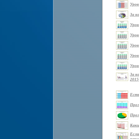
Уров
За к
Уров
Уров
Уров
Уров
Уров
За к
2015
Есть
Прож
Прож
Каки
Если
перио