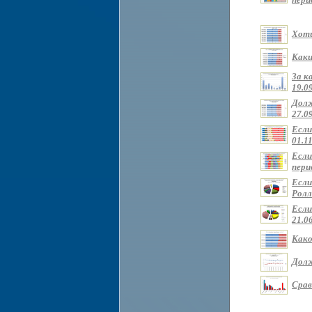
Хоти
Каки
За к
19.09
Долж
27.09
Если
01.11
Если
перио
Если
Ролли
Если
21.0
Како
Долж
Срав