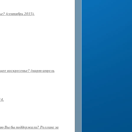
е? (сентябрь 2015).
ющее воскресенье? (март-апрель
14.
ию Вы бы поддержали? Роллинг за