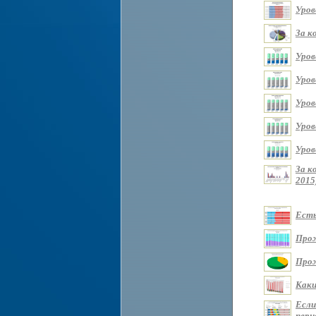
Уров
За к
Уров
Уров
Уров
Уров
Уров
За к
2015
Есть
Прож
Прож
Каки
Если
перио