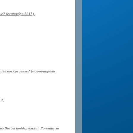
е? (сентябрь 2015).
ющее воскресенье? (март-апрель
14.
ию Вы бы поддержали? Роллинг за