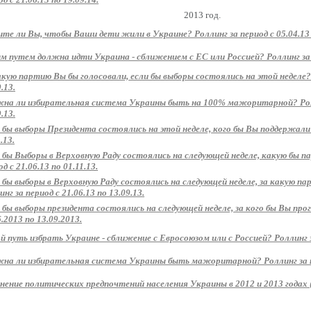
2013 год.
те ли Вы, чтобы Ваши дети жили в Украине? Роллинг за период с 05.04.13 п
м путем должна идти Украина - сближением с ЕС или Россией? Роллинг за пе
акую партию Вы бы голосовали, если бы выборы состоялись на этой неделе? 
.13.
на ли избирательная система Украины быть на 100% мажоритарной? Ролли
.13.
 бы выборы Президента состоялись на этой неделе, кого бы Вы поддержали? 
.13.
 бы Выборы в Верховную Раду состоялись на следующей неделе, какую бы 
д с 21.06.13 по 01.11.13.
 бы выборы в Верховную Раду состоялись на следующей неделе, за какую п
нг за период с 21.06.13 по 13.09.13.
 бы выборы президента состоялись на следующей неделе, за кого бы Вы прог
6.2013 по 13.09.2013.
й путь избрать Украине - сближение с Евросоюзом или с Россией? Роллинг за
на ли избирательная система Украины быть мажоритарной? Роллинг за пер
нение политических предпочтений населения Украины в 2012 и 2013 годах 