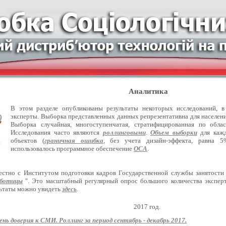
Аналитика
В этом разделе опубликованы результаты некоторых исследований, 
эксперты. Выборка представленных данных репрезентативна для населения
Выборка случайная, многоступенчатая, стратифицированная по обла
Исследования часто являются
роллинговыми
.
Объем выборки
для кажд
объектов (
граничная ошибка
, без учета дизайн-эффекта, равна 5
использовалось программное обеспечение
ОСА
.
естно с Институтом подготовки кадров Государственной службы занятости
оботицы
". Это масштабный регулярный опрос большого количества эксперт
льтаты можно увидеть
здесь
.
2017 год.
ень доверия к СМИ. Роллинг за период сентябрь - декабрь 2017.