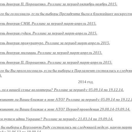
ень доверия П. Порошенко. Роллинг за период октябрь-ноябрь 2015.
ого бы голосовали, если бы выборы Президента были в ближайшее воскресень
ень доверия СМИ. Роллинг за период март-апрель 2015.
ень доверия судам. Роллинг за период март-апрель 2015.
ень доверия прокуратуре. Роллинг за период март-апрель 2015.
ень доверия милиции. Роллинг за период март-апрель 2015.
ень доверия П. Порошенко. Роллинг за период март-апрель 2015.
ого бы Вы проголосовали, если бы выборы в Парламент состоялись в следу
).
2014 год.
 ли в вашей семье волонтеры? Роллинг за период с 05.09.14 по 19.12.14.
ивают ли Ваши близкие в зоне АТО? Роллинг за период с 05.09.14 по 19.12.
ивают ли Ваши близкие в зоне АТО? Период проведения 29.08.14-19.09.14.
м путем идти Украине? Роллинг за период с 21.03.14 по 19.09.14.
 бы выборы в Верховную Раду состоялись на следующей неделе, какую парт
д с 21.06.13 по 19.09.14.