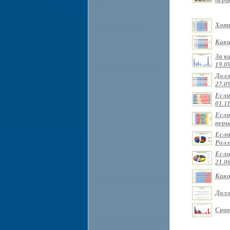
Хоти
Каки
За к
19.09
Долж
27.09
Если
01.11
Если
перио
Если
Ролли
Если
21.0
Како
Долж
Срав