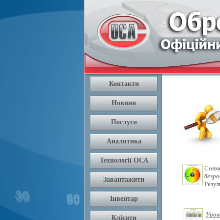
Совм
безр
Резу
Уров