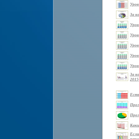
Уров
За к
Уров
Уров
Уров
Уров
Уров
За к
2015
Есть
Прож
Прож
Каки
Если
перио