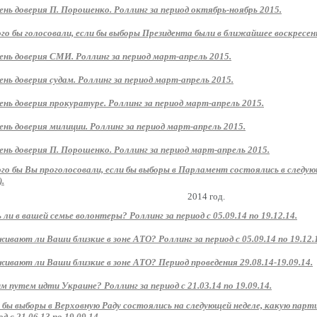
ень доверия П. Порошенко. Роллинг за период октябрь-ноябрь 2015.
ого бы голосовали, если бы выборы Президента были в ближайшее воскресень
ень доверия СМИ. Роллинг за период март-апрель 2015.
ень доверия судам. Роллинг за период март-апрель 2015.
ень доверия прокуратуре. Роллинг за период март-апрель 2015.
ень доверия милиции. Роллинг за период март-апрель 2015.
ень доверия П. Порошенко. Роллинг за период март-апрель 2015.
ого бы Вы проголосовали, если бы выборы в Парламент состоялись в следу
).
2014 год.
 ли в вашей семье волонтеры? Роллинг за период с 05.09.14 по 19.12.14.
ивают ли Ваши близкие в зоне АТО? Роллинг за период с 05.09.14 по 19.12.
ивают ли Ваши близкие в зоне АТО? Период проведения 29.08.14-19.09.14.
м путем идти Украине? Роллинг за период с 21.03.14 по 19.09.14.
 бы выборы в Верховную Раду состоялись на следующей неделе, какую парт
д с 21.06.13 по 19.09.14.