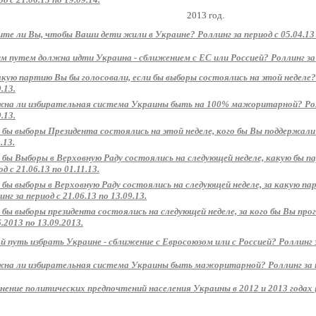
2013 год.
те ли Вы, чтобы Ваши дети жили в Украине? Роллинг за период с 05.04.13 п
м путем должна идти Украина - сближением с ЕС или Россией? Роллинг за пе
акую партию Вы бы голосовали, если бы выборы состоялись на этой неделе? 
.13.
на ли избирательная система Украины быть на 100% мажоритарной? Ролли
.13.
 бы выборы Президента состоялись на этой неделе, кого бы Вы поддержали? 
.13.
 бы Выборы в Верховную Раду состоялись на следующей неделе, какую бы 
д с 21.06.13 по 01.11.13.
 бы выборы в Верховную Раду состоялись на следующей неделе, за какую п
нг за период с 21.06.13 по 13.09.13.
 бы выборы президента состоялись на следующей неделе, за кого бы Вы прог
6.2013 по 13.09.2013.
й путь избрать Украине - сближение с Евросоюзом или с Россией? Роллинг за
на ли избирательная система Украины быть мажоритарной? Роллинг за пер
нение политических предпочтений населения Украины в 2012 и 2013 годах 