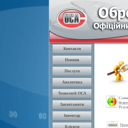
Совм
безр
Резу
Уров