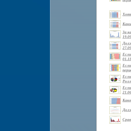
Хоти
Каки
За к
19.09
Долж
27.09
Если
01.11
Если
перио
Если
Ролли
Если
21.0
Како
Долж
Срав