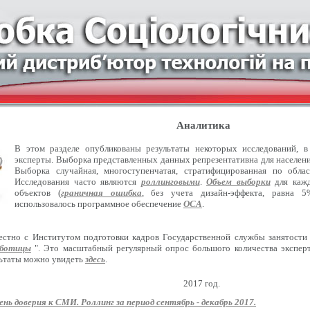
Аналитика
В этом разделе опубликованы результаты некоторых исследований, 
эксперты. Выборка представленных данных репрезентативна для населения
Выборка случайная, многоступенчатая, стратифицированная по обла
Исследования часто являются
роллинговыми
.
Объем выборки
для кажд
объектов (
граничная ошибка
, без учета дизайн-эффекта, равна 5
использовалось программное обеспечение
ОСА
.
естно с Институтом подготовки кадров Государственной службы занятости
оботицы
". Это масштабный регулярный опрос большого количества эксперт
льтаты можно увидеть
здесь
.
2017 год.
ень доверия к СМИ. Роллинг за период сентябрь - декабрь 2017.