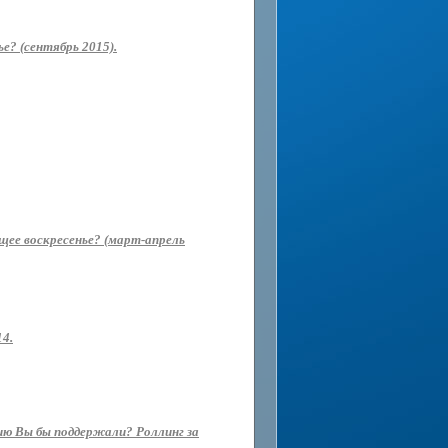
е? (сентябрь 2015).
ющее воскресенье? (март-апрель
14.
ию Вы бы поддержали? Роллинг за