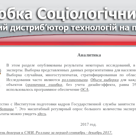
Аналитика
В этом разделе опубликованы результаты некоторых исследований, 
эксперты. Выборка представленных данных репрезентативна для населения
Выборка случайная, многоступенчатая, стратифицированная по обла
Исследования часто являются
роллинговыми
.
Объем выборки
для кажд
объектов (
граничная ошибка
, без учета дизайн-эффекта, равна 5
использовалось программное обеспечение
ОСА
.
естно с Институтом подготовки кадров Государственной службы занятости
оботицы
". Это масштабный регулярный опрос большого количества эксперт
льтаты можно увидеть
здесь
.
2017 год.
ень доверия к СМИ. Роллинг за период сентябрь - декабрь 2017.