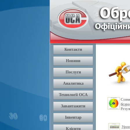
Совм
безр
Резу
Уров