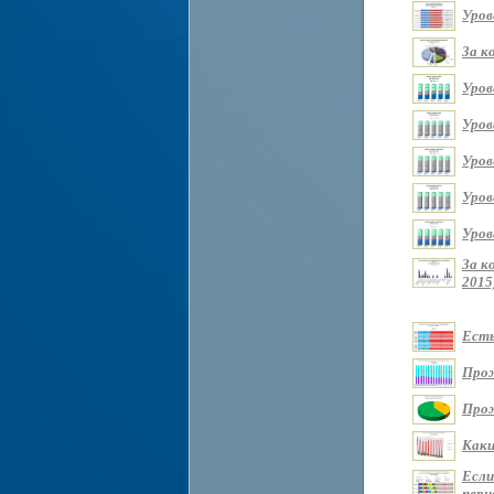
Уров
За к
Уров
Уров
Уров
Уров
Уров
За к
2015
Есть
Прож
Прож
Каки
Если
перио