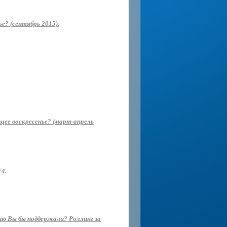
е? (сентябрь 2015).
ющее воскресенье? (март-апрель
14.
ию Вы бы поддержали? Роллинг за