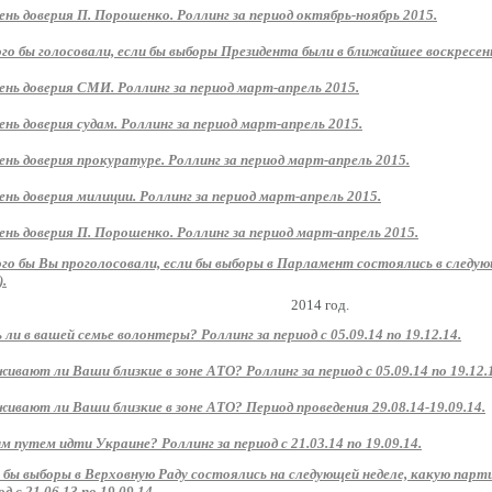
ень доверия П. Порошенко. Роллинг за период октябрь-ноябрь 2015.
ого бы голосовали, если бы выборы Президента были в ближайшее воскресень
ень доверия СМИ. Роллинг за период март-апрель 2015.
ень доверия судам. Роллинг за период март-апрель 2015.
ень доверия прокуратуре. Роллинг за период март-апрель 2015.
ень доверия милиции. Роллинг за период март-апрель 2015.
ень доверия П. Порошенко. Роллинг за период март-апрель 2015.
ого бы Вы проголосовали, если бы выборы в Парламент состоялись в следу
).
2014 год.
 ли в вашей семье волонтеры? Роллинг за период с 05.09.14 по 19.12.14.
ивают ли Ваши близкие в зоне АТО? Роллинг за период с 05.09.14 по 19.12.
ивают ли Ваши близкие в зоне АТО? Период проведения 29.08.14-19.09.14.
м путем идти Украине? Роллинг за период с 21.03.14 по 19.09.14.
 бы выборы в Верховную Раду состоялись на следующей неделе, какую парт
д с 21.06.13 по 19.09.14.