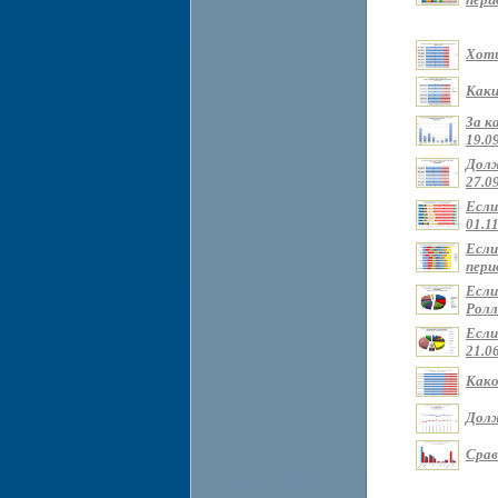
Хоти
Каки
За к
19.09
Долж
27.09
Если
01.11
Если
перио
Если
Ролли
Если
21.0
Како
Долж
Срав