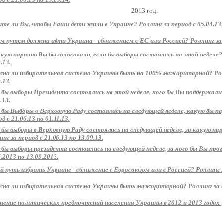
2013 год.
те ли Вы, чтобы Ваши дети жили в Украине? Роллинг за период с 05.04.13 п
м путем должна идти Украина - сближением с ЕС или Россией? Роллинг за пе
акую партию Вы бы голосовали, если бы выборы состоялись на этой неделе? 
.13.
на ли избирательная система Украины быть на 100% мажоритарной? Ролли
.13.
 бы выборы Президента состоялись на этой неделе, кого бы Вы поддержали? 
.13.
 бы Выборы в Верховную Раду состоялись на следующей неделе, какую бы 
д с 21.06.13 по 01.11.13.
 бы выборы в Верховную Раду состоялись на следующей неделе, за какую п
нг за период с 21.06.13 по 13.09.13.
 бы выборы президента состоялись на следующей неделе, за кого бы Вы прог
6.2013 по 13.09.2013.
й путь избрать Украине - сближение с Евросоюзом или с Россией? Роллинг за
на ли избирательная система Украины быть мажоритарной? Роллинг за пер
нение политических предпочтений населения Украины в 2012 и 2013 годах 