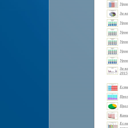
Уров
За к
Уров
Уров
Уров
Уров
Уров
За к
2015
Есть
Прож
Прож
Каки
Если
перио