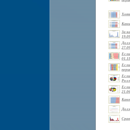
Хоти
Каки
За к
19.09
Долж
27.09
Если
01.11
Если
перио
Если
Ролли
Если
21.0
Како
Долж
Срав