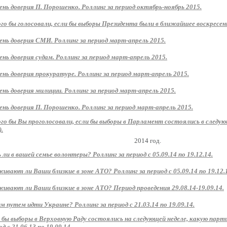
ень доверия П. Порошенко. Роллинг за период октябрь-ноябрь 2015.
ого бы голосовали, если бы выборы Президента были в ближайшее воскресень
ень доверия СМИ. Роллинг за период март-апрель 2015.
ень доверия судам. Роллинг за период март-апрель 2015.
ень доверия прокуратуре. Роллинг за период март-апрель 2015.
ень доверия милиции. Роллинг за период март-апрель 2015.
ень доверия П. Порошенко. Роллинг за период март-апрель 2015.
ого бы Вы проголосовали, если бы выборы в Парламент состоялись в следу
).
2014 год.
 ли в вашей семье волонтеры? Роллинг за период с 05.09.14 по 19.12.14.
ивают ли Ваши близкие в зоне АТО? Роллинг за период с 05.09.14 по 19.12.
ивают ли Ваши близкие в зоне АТО? Период проведения 29.08.14-19.09.14.
м путем идти Украине? Роллинг за период с 21.03.14 по 19.09.14.
 бы выборы в Верховную Раду состоялись на следующей неделе, какую парт
д с 21.06.13 по 19.09.14.