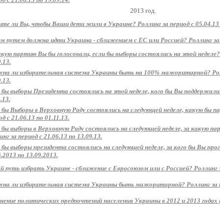
2013 год.
те ли Вы, чтобы Ваши дети жили в Украине? Роллинг за период с 05.04.13 п
м путем должна идти Украина - сближением с ЕС или Россией? Роллинг за пе
акую партию Вы бы голосовали, если бы выборы состоялись на этой неделе? 
.13.
на ли избирательная система Украины быть на 100% мажоритарной? Ролли
.13.
 бы выборы Президента состоялись на этой неделе, кого бы Вы поддержали? 
.13.
 бы Выборы в Верховную Раду состоялись на следующей неделе, какую бы 
д с 21.06.13 по 01.11.13.
 бы выборы в Верховную Раду состоялись на следующей неделе, за какую п
нг за период с 21.06.13 по 13.09.13.
 бы выборы президента состоялись на следующей неделе, за кого бы Вы прог
6.2013 по 13.09.2013.
й путь избрать Украине - сближение с Евросоюзом или с Россией? Роллинг за
на ли избирательная система Украины быть мажоритарной? Роллинг за пер
нение политических предпочтений населения Украины в 2012 и 2013 годах 