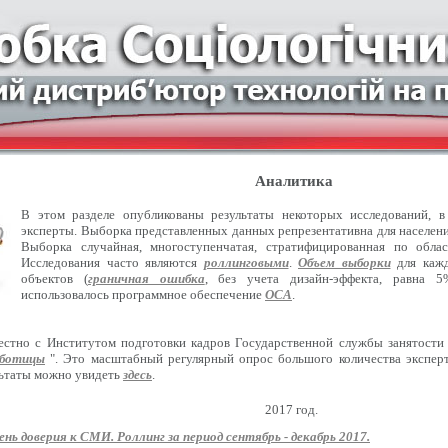
Аналитика
В этом разделе опубликованы результаты некоторых исследований, 
эксперты. Выборка представленных данных репрезентативна для населения
Выборка случайная, многоступенчатая, стратифицированная по обла
Исследования часто являются
роллинговыми
.
Объем выборки
для кажд
объектов (
граничная ошибка
, без учета дизайн-эффекта, равна 5
использовалось программное обеспечение
ОСА
.
естно с Институтом подготовки кадров Государственной службы занятости
оботицы
". Это масштабный регулярный опрос большого количества эксперт
льтаты можно увидеть
здесь
.
2017 год.
ень доверия к СМИ. Роллинг за период сентябрь - декабрь 2017.