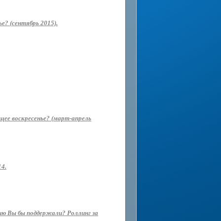
е? (сентябрь 2015).
ющее воскресенье? (март-апрель
14.
ию Вы бы поддержали? Роллинг за