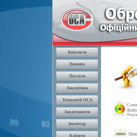
Совм
безр
Резу
Уров