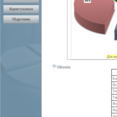
Для ув
Обратно
Кл
По
Ти
Тя
Ян
Яц
Др