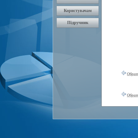
Обра
Обра