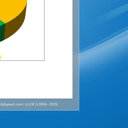
е
ack@gmail.com
| (c) OCA 2004 - 2026.