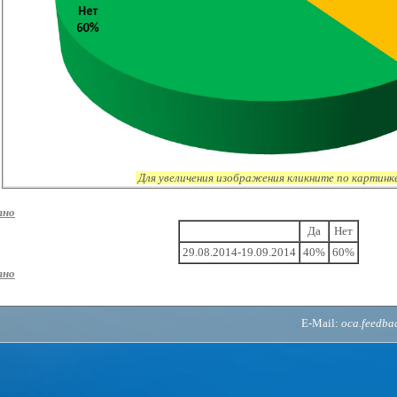
Для увеличения изображения кликните по картинк
тно
Да
Нет
29.08.2014-19.09.2014
40%
60%
тно
E-Mail:
oca.feedb