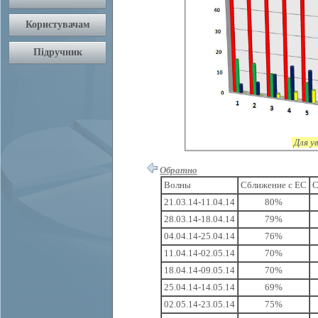
Для у
Обратно
Волны
Сближение с ЕС
С
21.03.14-11.04.14
80%
28.03.14-18.04.14
79%
04.04.14-25.04.14
76%
11.04.14-02.05.14
70%
18.04.14-09.05.14
70%
25.04.14-14.05.14
69%
02.05.14-23.05.14
75%