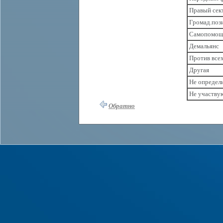
Правый сек
Громад.поз
Самопомощ
Демальянс
Против все
Другая
Не определ
Не участву
Обратно