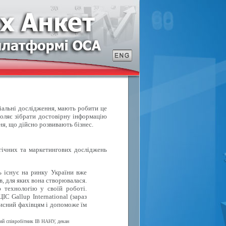
ціальні дослідження, мають робити це
воляє зібрати достовірну інформацію
ня, що дійсно розвивають бізнес.
ічних та маркетингових досліджень
ь існує на ринку України вже
в, для яких вона створювалася.
 технологію у своїй роботі.
С Gallup International (зараз
исний фахівцям і допоможе їм
вий співробітник ІВ НАНУ, декан