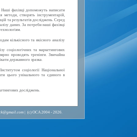
. Наші фахівці допоможуть написати
я методи, створять інструментарій,
цій та результатів досліджень. Серед
алізу даних. За потреби наші фахівці
технологіям.
дам кількісного та якісного аналізу
ізу соціологічних та маркетингових
лярно проводять тренінги. Звичайна
ікати державного зразка.
Інститутом соціології Національної
ати цього унікального та єдиного в
кетингових досліджень.
ack@gmail.com
| (c) OCA 2004 - 2026.