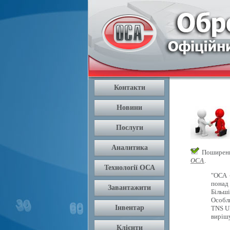
Поширення
ОСА
.
"ОСА 
понад 
Більш
Особли
TNS U
вирішу