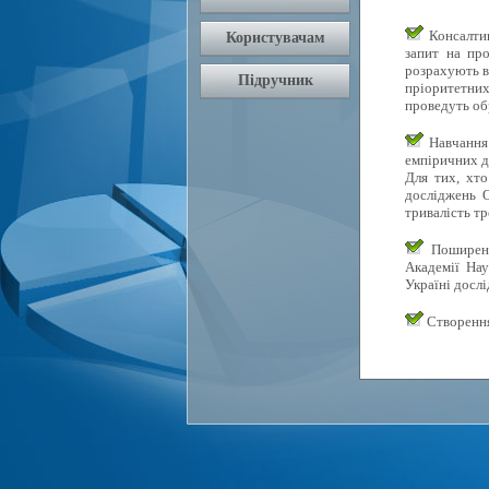
Консалтин
запит на про
розрахують в
пріоритетних 
проведуть об
Навчання 
емпіричних д
Для тих, хто
досліджень О
тривалість тр
Поширення
Академії Нау
Україні досл
Створення