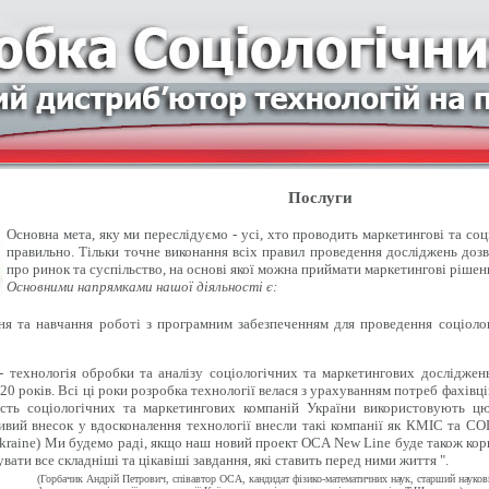
Послуги
Основна мета, яку ми переслідуємо - усі, хто проводить маркетингові та со
правильно. Тільки точне виконання всіх правил проведення досліджень доз
про ринок та суспільство, на основі якої можна приймати маркетингові рішен
Основними напрямками нашої діяльності є:
 та навчання роботі з програмним забезпеченням для проведення соціолог
- технологія обробки та аналізу соціологічних та маркетингових досліджен
20 років. Всі ці роки розробка технології велася з урахуванням потреб фахівці
ість соціологічних та маркетингових компаній України використовують цю
вий внесок у вдосконалення технології внесли такі компанії як КМІС та СОЦІ
kraine) Ми будемо раді, якщо наш новий проект OCA New Line буде також кор
вати все складніші та цікавіші завдання, які ставить перед ними життя ".
(Горбачик Андрій Петрович, співавтор ОСА, кандидат фізико-математичних наук, старший науко