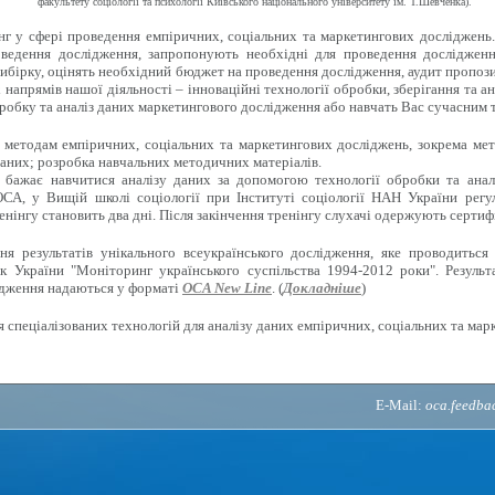
факультету соціології та психології Київського національного університету ім. Т.Шевченка).
г у сфері проведення емпіричних, соціальних та маркетингових досліджень
ведення дослідження, запропонують необхідні для проведення дослідженн
ибірку, оцінять необхідний бюджет на проведення дослідження, аудит пропози
напрямів нашої діяльності – інноваційні технології обробки, зберігання та ан
робку та аналіз даних маркетингового дослідження або навчать Вас сучасним 
методам емпіричних, соціальних та маркетингових досліджень, зокрема мето
аних; розробка навчальних методичних матеріалів.
 бажає навчитися аналізу даних за допомогою технології обробки та анал
СА, у Вищій школі соціології при Інституті соціології НАН України регу
енінгу становить два дні. Після закінчення тренінгу слухачі одержують сертиф
 результатів унікального всеукраїнського дослідження, яке проводиться 
к України "Моніторинг українського суспільства 1994-2012 роки". Результ
ідження надаються у форматі
OCA New Line
. (
Докладніше
)
 спеціалізованих технологій для аналізу даних емпіричних, соціальних та мар
E-Mail:
oca.feedb