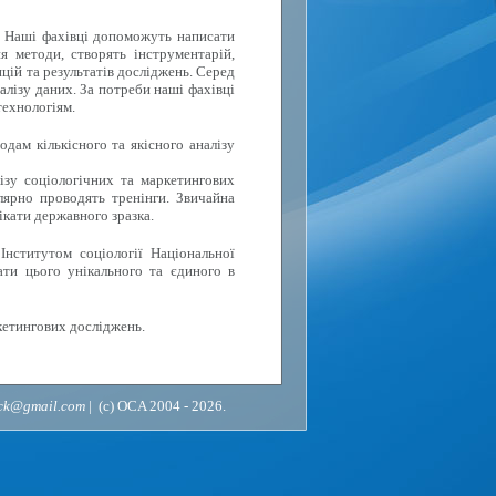
. Наші фахівці допоможуть написати
я методи, створять інструментарій,
цій та результатів досліджень. Серед
алізу даних. За потреби наші фахівці
технологіям.
дам кількісного та якісного аналізу
ізу соціологічних та маркетингових
лярно проводять тренінги. Звичайна
ікати державного зразка.
Інститутом соціології Національної
ати цього унікального та єдиного в
кетингових досліджень.
ack@gmail.com
| (c) OCA 2004 - 2026.