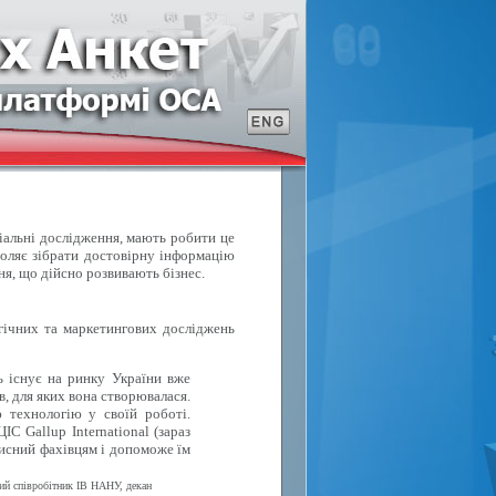
ціальні дослідження, мають робити це
воляє зібрати достовірну інформацію
ня, що дійсно розвивають бізнес.
ічних та маркетингових досліджень
ь існує на ринку України вже
в, для яких вона створювалася.
 технологію у своїй роботі.
С Gallup International (зараз
исний фахівцям і допоможе їм
вий співробітник ІВ НАНУ, декан