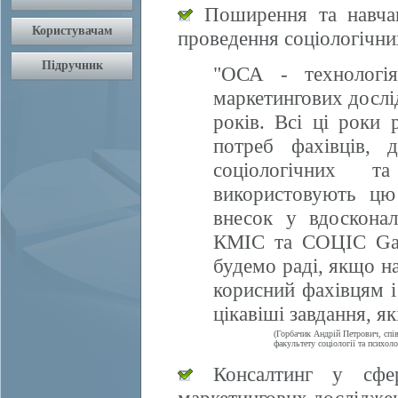
Поширення та навчан
проведення соціологічни
"ОСА - технологія
маркетингових дослі
років. Всі ці роки 
потреб фахівців, 
соціологічних т
використовують цю
внесок у вдосконал
КМІС та СОЦІС Gall
будемо раді, якщо 
корисний фахівцям і
цікавіші завдання, я
(Горбачик Андрій Петрович, спі
факультету соціології та психоло
Консалтинг у сфері