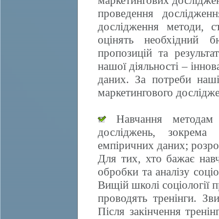
маркетингових досліджен
проведення дослідженн
дослідження методи, ст
оцінять необхідний б
пропозицій та результа
нашої діяльності – іннов
даних. За потреби наші
маркетингового дослідже
Навчання методам е
досліджень, зокрема 
емпіричних даних; розро
Для тих, хто бажає нав
обробки та аналізу соці
Вищій школі соціології 
проводять тренінги. Зви
Після закінчення трені