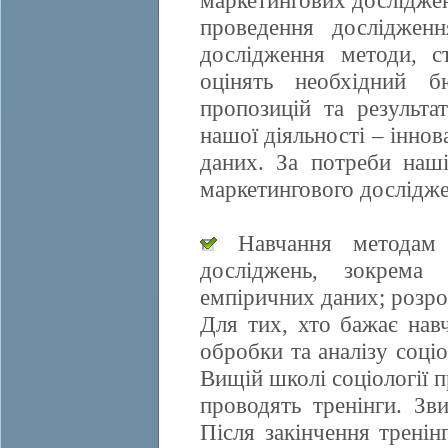
маркетингових досліджен
проведення дослідженн
дослідження методи, ст
оцінять необхідний б
пропозицій та результа
нашої діяльності – іннов
даних. За потреби наші
маркетингового дослідже
Навчання методам е
досліджень, зокрема 
емпіричних даних; розро
Для тих, хто бажає нав
обробки та аналізу соці
Вищій школі соціології 
проводять тренінги. Зви
Після закінчення трені