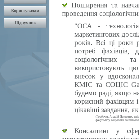
Поширення та навчан
проведення соціологічни
"ОСА - технологія
маркетингових дослі
років. Всі ці роки 
потреб фахівців, 
соціологічних т
використовують цю
внесок у вдосконал
КМІС та СОЦІС Gall
будемо раді, якщо 
корисний фахівцям і
цікавіші завдання, я
(Горбачик Андрій Петрович, спі
факультету соціології та психоло
Консалтинг у сфері