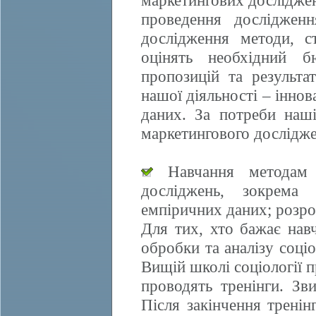
маркетингових досліджен
проведення дослідженн
дослідження методи, ст
оцінять необхідний б
пропозицій та результа
нашої діяльності – іннов
даних. За потреби наші
маркетингового дослідже
Навчання методам е
досліджень, зокрема 
емпіричних даних; розро
Для тих, хто бажає нав
обробки та аналізу соці
Вищій школі соціології 
проводять тренінги. Зви
Після закінчення трені