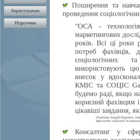
Поширення та навчан
проведення соціологічни
"ОСА - технологія
маркетингових дослі
років. Всі ці роки 
потреб фахівців, 
соціологічних т
використовують цю
внесок у вдосконал
КМІС та СОЦІС Gall
будемо раді, якщо 
корисний фахівцям і
цікавіші завдання, я
(Горбачик Андрій Петрович, спі
факультету соціології та психоло
Консалтинг у сфері