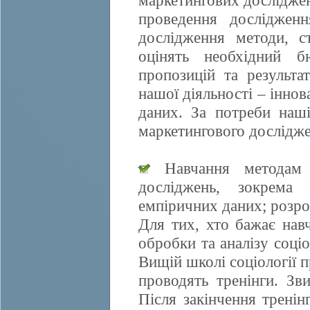
маркетингових досліджен
проведення дослідженн
дослідження методи, ст
оцінять необхідний б
пропозицій та результа
нашої діяльності – іннов
даних. За потреби наші
маркетингового дослідже
Навчання методам е
досліджень, зокрема 
емпіричних даних; розро
Для тих, хто бажає нав
обробки та аналізу соці
Вищій школі соціології 
проводять тренінги. Зви
Після закінчення трені