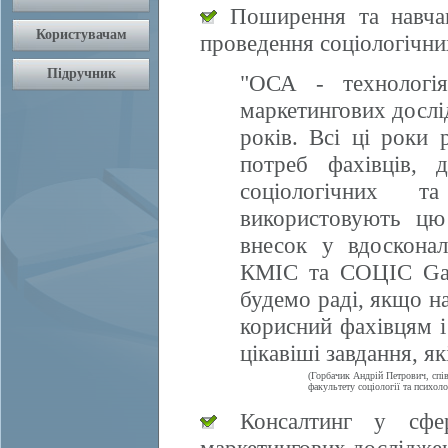
Поширення та навчан
проведення соціологічни
"ОСА - технологія
маркетингових дослі
років. Всі ці роки 
потреб фахівців, 
соціологічних т
використовують цю
внесок у вдосконал
КМІС та СОЦІС Gall
будемо раді, якщо 
корисний фахівцям і
цікавіші завдання, я
(Горбачик Андрій Петрович, спі
факультету соціології та психоло
Консалтинг у сфері