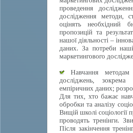
маркетингових досліджен
проведення дослідженн
дослідження методи, ст
оцінять необхідний б
пропозицій та результа
нашої діяльності – іннов
даних. За потреби наші
маркетингового дослідже
Навчання методам е
досліджень, зокрема 
емпіричних даних; розро
Для тих, хто бажає нав
обробки та аналізу соці
Вищій школі соціології 
проводять тренінги. Зви
Після закінчення трені