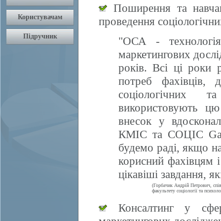
Поширення та навчан
проведення соціологічни
"ОСА - технологія
маркетингових дослі
років. Всі ці роки 
потреб фахівців, 
соціологічних т
використовують цю
внесок у вдосконал
КМІС та СОЦІС Gall
будемо раді, якщо 
корисний фахівцям і
цікавіші завдання, я
(Горбачик Андрій Петрович, спі
факультету соціології та психоло
Консалтинг у сфері