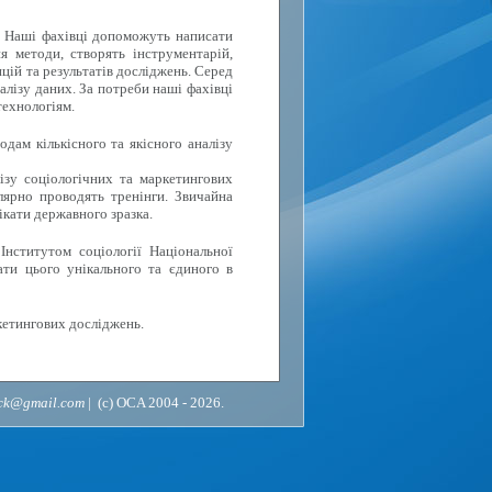
. Наші фахівці допоможуть написати
я методи, створять інструментарій,
цій та результатів досліджень. Серед
алізу даних. За потреби наші фахівці
технологіям.
дам кількісного та якісного аналізу
ізу соціологічних та маркетингових
лярно проводять тренінги. Звичайна
ікати державного зразка.
Інститутом соціології Національної
ати цього унікального та єдиного в
кетингових досліджень.
ack@gmail.com
| (c) OCA 2004 - 2026.