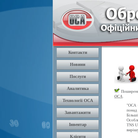
Поширення
ОСА
.
"ОСА 
понад 
Більш
Особли
TNS U
вирішу