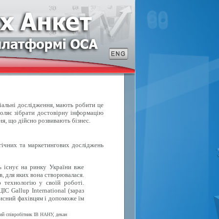
ціальні дослідження, мають робити це
воляє зібрати достовірну інформацію
ня, що дійсно розвивають бізнес.
ічних та маркетингових досліджень
ь існує на ринку України вже
в, для яких вона створювалася.
 технологію у своїй роботі.
С Gallup International (зараз
исний фахівцям і допоможе їм
вий співробітник ІВ НАНУ, декан