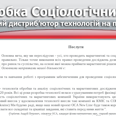
Послуги
Основна мета, яку ми переслідуємо - усі, хто проводить маркетингові та со
правильно. Тільки точне виконання всіх правил проведення досліджень доз
про ринок та суспільство, на основі якої можна приймати маркетингові рішен
Основними напрямками нашої діяльності є:
 та навчання роботі з програмним забезпеченням для проведення соціолог
- технологія обробки та аналізу соціологічних та маркетингових досліджен
20 років. Всі ці роки розробка технології велася з урахуванням потреб фахівці
ість соціологічних та маркетингових компаній України використовують цю
вий внесок у вдосконалення технології внесли такі компанії як КМІС та СОЦІ
kraine) Ми будемо раді, якщо наш новий проект OCA New Line буде також кор
вати все складніші та цікавіші завдання, які ставить перед ними життя ".
(Горбачик Андрій Петрович, співавтор ОСА, кандидат фізико-математичних наук, старший науко