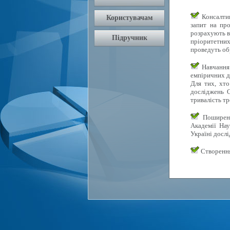
Консалтин
запит на про
розрахують в
пріоритетних 
проведуть об
Навчання 
емпіричних д
Для тих, хто
досліджень О
тривалість тр
Поширення
Академії Нау
Україні досл
Створення