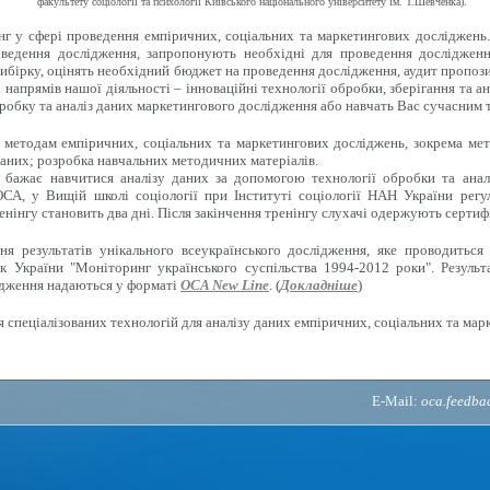
факультету соціології та психології Київського національного університету ім. Т.Шевченка).
г у сфері проведення емпіричних, соціальних та маркетингових досліджень
ведення дослідження, запропонують необхідні для проведення дослідженн
ибірку, оцінять необхідний бюджет на проведення дослідження, аудит пропози
напрямів нашої діяльності – інноваційні технології обробки, зберігання та ан
робку та аналіз даних маркетингового дослідження або навчать Вас сучасним 
методам емпіричних, соціальних та маркетингових досліджень, зокрема мето
аних; розробка навчальних методичних матеріалів.
 бажає навчитися аналізу даних за допомогою технології обробки та анал
СА, у Вищій школі соціології при Інституті соціології НАН України регу
енінгу становить два дні. Після закінчення тренінгу слухачі одержують сертиф
 результатів унікального всеукраїнського дослідження, яке проводиться 
к України "Моніторинг українського суспільства 1994-2012 роки". Результ
ідження надаються у форматі
OCA New Line
. (
Докладніше
)
 спеціалізованих технологій для аналізу даних емпіричних, соціальних та мар
E-Mail:
oca.feedb