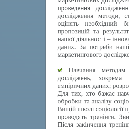
маркетингових досліджен
проведення дослідженн
дослідження методи, ст
оцінять необхідний б
пропозицій та результа
нашої діяльності – іннов
даних. За потреби наші
маркетингового дослідже
Навчання методам е
досліджень, зокрема 
емпіричних даних; розро
Для тих, хто бажає нав
обробки та аналізу соці
Вищій школі соціології 
проводять тренінги. Зви
Після закінчення трені