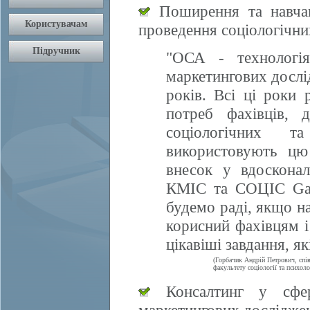
Поширення та навчан
проведення соціологічни
"ОСА - технологія
маркетингових дослі
років. Всі ці роки 
потреб фахівців, 
соціологічних т
використовують цю
внесок у вдосконал
КМІС та СОЦІС Gall
будемо раді, якщо 
корисний фахівцям і
цікавіші завдання, я
(Горбачик Андрій Петрович, спі
факультету соціології та психоло
Консалтинг у сфері