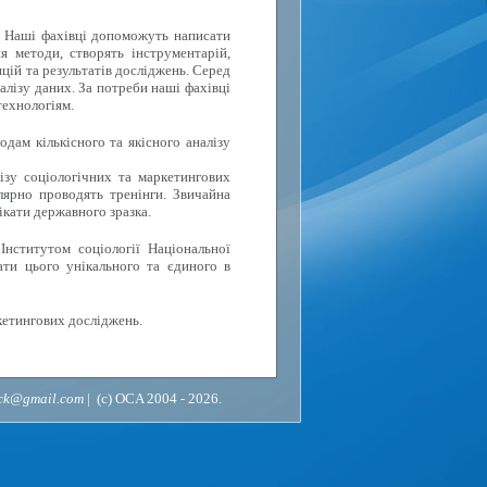
. Наші фахівці допоможуть написати
я методи, створять інструментарій,
цій та результатів досліджень. Серед
алізу даних. За потреби наші фахівці
технологіям.
дам кількісного та якісного аналізу
ізу соціологічних та маркетингових
лярно проводять тренінги. Звичайна
ікати державного зразка.
Інститутом соціології Національної
ати цього унікального та єдиного в
кетингових досліджень.
ack@gmail.com
| (c) OCA 2004 - 2026.