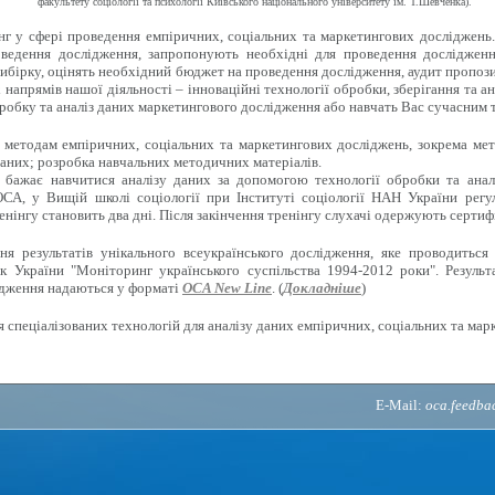
факультету соціології та психології Київського національного університету ім. Т.Шевченка).
г у сфері проведення емпіричних, соціальних та маркетингових досліджень
ведення дослідження, запропонують необхідні для проведення дослідженн
ибірку, оцінять необхідний бюджет на проведення дослідження, аудит пропози
напрямів нашої діяльності – інноваційні технології обробки, зберігання та ан
робку та аналіз даних маркетингового дослідження або навчать Вас сучасним 
методам емпіричних, соціальних та маркетингових досліджень, зокрема мето
аних; розробка навчальних методичних матеріалів.
 бажає навчитися аналізу даних за допомогою технології обробки та анал
СА, у Вищій школі соціології при Інституті соціології НАН України регу
енінгу становить два дні. Після закінчення тренінгу слухачі одержують сертиф
 результатів унікального всеукраїнського дослідження, яке проводиться 
к України "Моніторинг українського суспільства 1994-2012 роки". Результ
ідження надаються у форматі
OCA New Line
. (
Докладніше
)
 спеціалізованих технологій для аналізу даних емпіричних, соціальних та мар
E-Mail:
oca.feedb