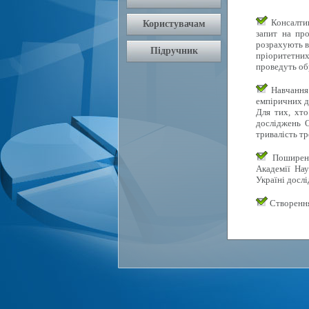
Консалтин
запит на про
розрахують в
пріоритетних 
проведуть об
Навчання 
емпіричних д
Для тих, хто
досліджень О
тривалість тр
Поширення
Академії Нау
Україні досл
Створення