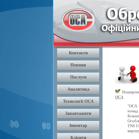
Поширення
ОСА
.
"ОСА 
понад 
Більш
Особли
TNS U
вирішу