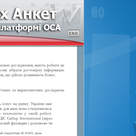
ціальні дослідження, мають робити це
воляє зібрати достовірну інформацію
ня, що дійсно розвивають бізнес.
ічних та маркетингових досліджень
ь існує на ринку України вже
в, для яких вона створювалася.
 технологію у своїй роботі.
С Gallup International (зараз
исний фахівцям і допоможе їм
вий співробітник ІВ НАНУ, декан