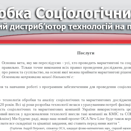
Послуги
Основна мета, яку ми переслідуємо - усі, хто проводить маркетингові та со
правильно. Тільки точне виконання всіх правил проведення досліджень доз
про ринок та суспільство, на основі якої можна приймати маркетингові рішен
Основними напрямками нашої діяльності є:
 та навчання роботі з програмним забезпеченням для проведення соціолог
- технологія обробки та аналізу соціологічних та маркетингових досліджен
20 років. Всі ці роки розробка технології велася з урахуванням потреб фахівці
ість соціологічних та маркетингових компаній України використовують цю
вий внесок у вдосконалення технології внесли такі компанії як КМІС та СОЦІ
kraine) Ми будемо раді, якщо наш новий проект OCA New Line буде також кор
вати все складніші та цікавіші завдання, які ставить перед ними життя ".
(Горбачик Андрій Петрович, співавтор ОСА, кандидат фізико-математичних наук, старший науко