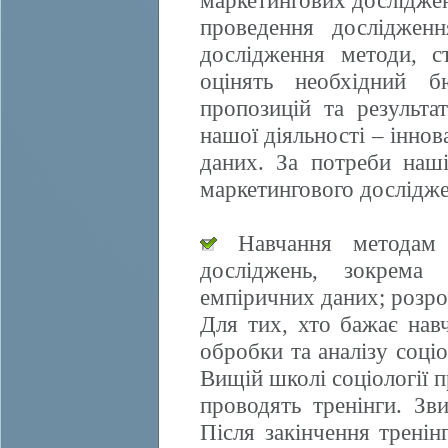
маркетингових досліджен
проведення дослідженн
дослідження методи, ст
оцінять необхідний б
пропозицій та результа
нашої діяльності – іннов
даних. За потреби наші
маркетингового дослідже
Навчання методам е
досліджень, зокрема 
емпіричних даних; розро
Для тих, хто бажає нав
обробки та аналізу соці
Вищій школі соціології 
проводять тренінги. Зви
Після закінчення трені