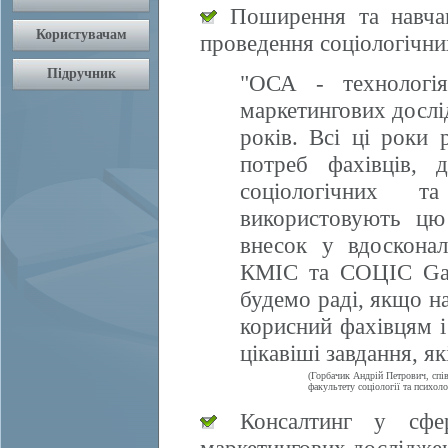
Поширення та навчан
проведення соціологічни
"ОСА - технологія
маркетингових дослі
років. Всі ці роки 
потреб фахівців, 
соціологічних т
використовують цю
внесок у вдосконал
КМІС та СОЦІС Gall
будемо раді, якщо 
корисний фахівцям і
цікавіші завдання, я
(Горбачик Андрій Петрович, спі
факультету соціології та психоло
Консалтинг у сфері