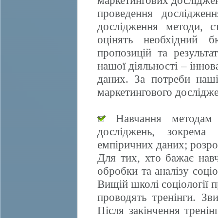
маркетингових досліджен
проведення дослідженн
дослідження методи, ст
оцінять необхідний б
пропозицій та результа
нашої діяльності – іннов
даних. За потреби наші
маркетингового дослідже
Навчання методам е
досліджень, зокрема 
емпіричних даних; розро
Для тих, хто бажає нав
обробки та аналізу соці
Вищій школі соціології 
проводять тренінги. Зви
Після закінчення трені