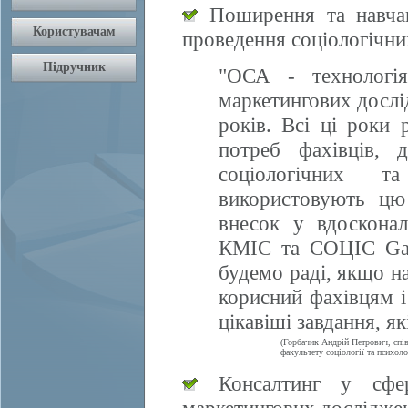
Поширення та навчан
проведення соціологічни
"ОСА - технологія
маркетингових дослі
років. Всі ці роки 
потреб фахівців, 
соціологічних т
використовують цю
внесок у вдосконал
КМІС та СОЦІС Gall
будемо раді, якщо 
корисний фахівцям і
цікавіші завдання, я
(Горбачик Андрій Петрович, спі
факультету соціології та психоло
Консалтинг у сфері