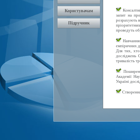
Консалтин
запит на про
розрахують в
пріоритетних 
проведуть об
Навчання 
емпіричних д
Для тих, хто
досліджень О
тривалість тр
Поширення
Академії Нау
Україні досл
Створення