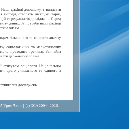
. Наші фахівці допоможуть написати
я методи, створять інструментарій,
цій та результатів досліджень. Серед
алізу даних. За потреби наші фахівці
технологіям.
дам кількісного та якісного аналізу
ізу соціологічних та маркетингових
лярно проводять тренінги. Звичайна
ікати державного зразка.
Інститутом соціології Національної
ати цього унікального та єдиного в
кетингових досліджень.
ack@gmail.com
| (c) OCA 2004 - 2026.