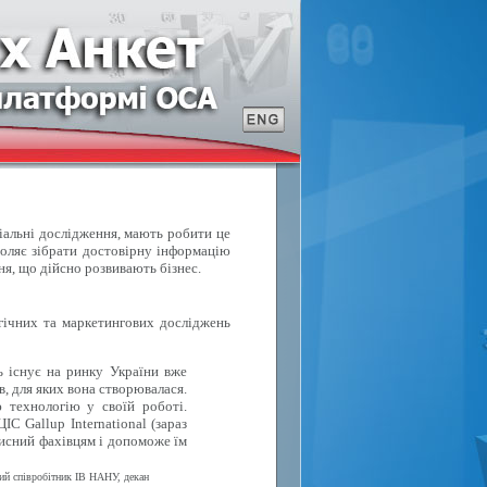
ціальні дослідження, мають робити це
воляє зібрати достовірну інформацію
ня, що дійсно розвивають бізнес.
ічних та маркетингових досліджень
ь існує на ринку України вже
в, для яких вона створювалася.
 технологію у своїй роботі.
С Gallup International (зараз
исний фахівцям і допоможе їм
вий співробітник ІВ НАНУ, декан