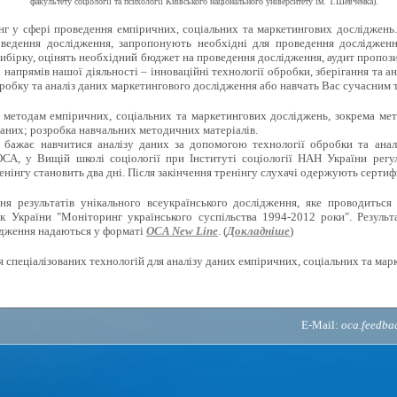
факультету соціології та психології Київського національного університету ім. Т.Шевченка).
г у сфері проведення емпіричних, соціальних та маркетингових досліджень
ведення дослідження, запропонують необхідні для проведення дослідженн
ибірку, оцінять необхідний бюджет на проведення дослідження, аудит пропози
напрямів нашої діяльності – інноваційні технології обробки, зберігання та ан
робку та аналіз даних маркетингового дослідження або навчать Вас сучасним 
методам емпіричних, соціальних та маркетингових досліджень, зокрема мето
аних; розробка навчальних методичних матеріалів.
 бажає навчитися аналізу даних за допомогою технології обробки та анал
СА, у Вищій школі соціології при Інституті соціології НАН України регу
енінгу становить два дні. Після закінчення тренінгу слухачі одержують сертиф
 результатів унікального всеукраїнського дослідження, яке проводиться 
к України "Моніторинг українського суспільства 1994-2012 роки". Результ
ідження надаються у форматі
OCA New Line
. (
Докладніше
)
 спеціалізованих технологій для аналізу даних емпіричних, соціальних та мар
E-Mail:
oca.feedb