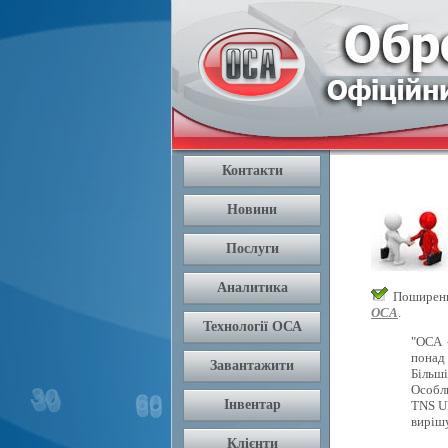
Поширення
ОСА
.
"ОСА 
понад 
Більш
Особли
TNS U
вирішу