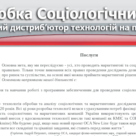
Послуги
Основна мета, яку ми переслідуємо - усі, хто проводить маркетингові та со
правильно. Тільки точне виконання всіх правил проведення досліджень доз
про ринок та суспільство, на основі якої можна приймати маркетингові рішен
Основними напрямками нашої діяльності є:
 та навчання роботі з програмним забезпеченням для проведення соціолог
- технологія обробки та аналізу соціологічних та маркетингових досліджен
20 років. Всі ці роки розробка технології велася з урахуванням потреб фахівці
ість соціологічних та маркетингових компаній України використовують цю
вий внесок у вдосконалення технології внесли такі компанії як КМІС та СОЦІ
kraine) Ми будемо раді, якщо наш новий проект OCA New Line буде також кор
вати все складніші та цікавіші завдання, які ставить перед ними життя ".
(Горбачик Андрій Петрович, співавтор ОСА, кандидат фізико-математичних наук, старший науко