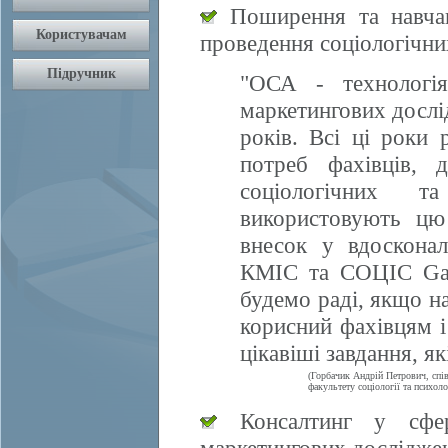
Поширення та навчан
проведення соціологічни
"ОСА - технологія
маркетингових дослі
років. Всі ці роки 
потреб фахівців, 
соціологічних т
використовують цю
внесок у вдосконал
КМІС та СОЦІС Gall
будемо раді, якщо 
корисний фахівцям і
цікавіші завдання, я
(Горбачик Андрій Петрович, спі
факультету соціології та психоло
Консалтинг у сфері