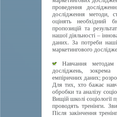
маркетингових досліджен
проведення дослідженн
дослідження методи, ст
оцінять необхідний б
пропозицій та результа
нашої діяльності – іннов
даних. За потреби наші
маркетингового дослідже
Навчання методам е
досліджень, зокрема 
емпіричних даних; розро
Для тих, хто бажає нав
обробки та аналізу соці
Вищій школі соціології 
проводять тренінги. Зви
Після закінчення трені