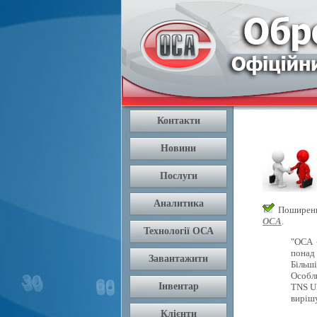
Поширення
ОСА
.
"ОСА 
понад 
Більш
Особли
TNS U
вирішу