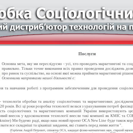
Послуги
Основна мета, яку ми переслідуємо - усі, хто проводить маркетингові та со
правильно. Тільки точне виконання всіх правил проведення досліджень доз
про ринок та суспільство, на основі якої можна приймати маркетингові рішен
Основними напрямками нашої діяльності є:
 та навчання роботі з програмним забезпеченням для проведення соціолог
- технологія обробки та аналізу соціологічних та маркетингових досліджен
20 років. Всі ці роки розробка технології велася з урахуванням потреб фахівці
ість соціологічних та маркетингових компаній України використовують цю
вий внесок у вдосконалення технології внесли такі компанії як КМІС та СОЦІ
kraine) Ми будемо раді, якщо наш новий проект OCA New Line буде також кор
вати все складніші та цікавіші завдання, які ставить перед ними життя ".
(Горбачик Андрій Петрович, співавтор ОСА, кандидат фізико-математичних наук, старший науко