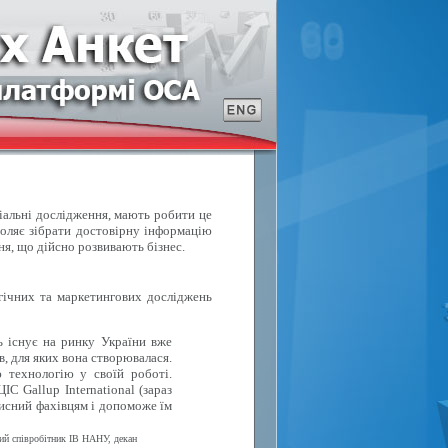
ціальні дослідження, мають робити це
воляє зібрати достовірну інформацію
ня, що дійсно розвивають бізнес.
ічних та маркетингових досліджень
ь існує на ринку України вже
в, для яких вона створювалася.
 технологію у своїй роботі.
С Gallup International (зараз
исний фахівцям і допоможе їм
вий співробітник ІВ НАНУ, декан