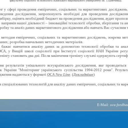
факультету соціології та психології Київського національного університету ім. Т.Шевченка).
г у сфері проведення емпіричних, соціальних та маркетингових досліджень
ведення дослідження, запропонують необхідні для проведення дослідженн
ибірку, оцінять необхідний бюджет на проведення дослідження, аудит пропози
напрямів нашої діяльності – інноваційні технології обробки, зберігання та ан
робку та аналіз даних маркетингового дослідження або навчать Вас сучасним 
методам емпіричних, соціальних та маркетингових досліджень, зокрема мето
аних; розробка навчальних методичних матеріалів.
 бажає навчитися аналізу даних за допомогою технології обробки та анал
СА, у Вищій школі соціології при Інституті соціології НАН України регу
енінгу становить два дні. Після закінчення тренінгу слухачі одержують сертиф
 результатів унікального всеукраїнського дослідження, яке проводиться 
к України "Моніторинг українського суспільства 1994-2012 роки". Результ
ідження надаються у форматі
OCA New Line
. (
Докладніше
)
 спеціалізованих технологій для аналізу даних емпіричних, соціальних та мар
E-Mail:
oca.feedb