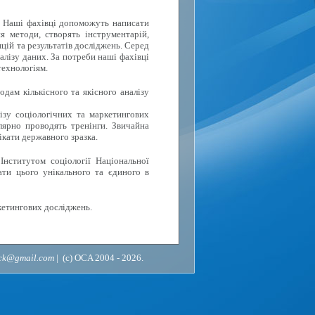
. Наші фахівці допоможуть написати
я методи, створять інструментарій,
цій та результатів досліджень. Серед
алізу даних. За потреби наші фахівці
технологіям.
дам кількісного та якісного аналізу
ізу соціологічних та маркетингових
лярно проводять тренінги. Звичайна
ікати державного зразка.
Інститутом соціології Національної
ати цього унікального та єдиного в
кетингових досліджень.
ack@gmail.com
| (c) OCA 2004 - 2026.