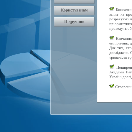
Консалтин
запит на про
розрахують в
пріоритетних 
проведуть об
Навчання 
емпіричних д
Для тих, хто
досліджень О
тривалість тр
Поширення
Академії Нау
Україні досл
Створення