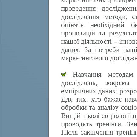
маркетингових досліджен
проведення дослідженн
дослідження методи, ст
оцінять необхідний б
пропозицій та результа
нашої діяльності – іннов
даних. За потреби наші
маркетингового дослідже
Навчання методам е
досліджень, зокрема 
емпіричних даних; розро
Для тих, хто бажає нав
обробки та аналізу соці
Вищій школі соціології 
проводять тренінги. Зви
Після закінчення трені