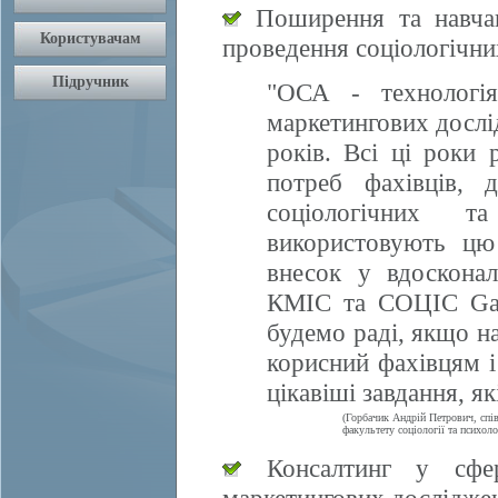
Поширення та навчан
проведення соціологічни
"ОСА - технологія
маркетингових дослі
років. Всі ці роки 
потреб фахівців, 
соціологічних т
використовують цю
внесок у вдосконал
КМІС та СОЦІС Gall
будемо раді, якщо 
корисний фахівцям і
цікавіші завдання, я
(Горбачик Андрій Петрович, спі
факультету соціології та психоло
Консалтинг у сфері