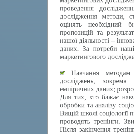
маркетингових досліджен
проведення дослідженн
дослідження методи, ст
оцінять необхідний б
пропозицій та результа
нашої діяльності – іннов
даних. За потреби наші
маркетингового дослідже
Навчання методам е
досліджень, зокрема 
емпіричних даних; розро
Для тих, хто бажає нав
обробки та аналізу соці
Вищій школі соціології 
проводять тренінги. Зви
Після закінчення трені