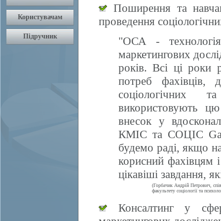
Поширення та навчан
проведення соціологічни
"ОСА - технологія
маркетингових дослі
років. Всі ці роки 
потреб фахівців, 
соціологічних т
використовують цю
внесок у вдосконал
КМІС та СОЦІС Gall
будемо раді, якщо 
корисний фахівцям і
цікавіші завдання, я
(Горбачик Андрій Петрович, спі
факультету соціології та психоло
Консалтинг у сфері