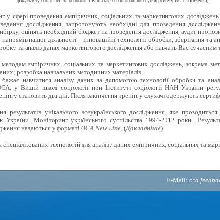
факультету соціології та психології Київського національного університету ім. Т.Шевченка).
г у сфері проведення емпіричних, соціальних та маркетингових досліджень
ведення дослідження, запропонують необхідні для проведення дослідженн
ибірку, оцінять необхідний бюджет на проведення дослідження, аудит пропози
напрямів нашої діяльності – інноваційні технології обробки, зберігання та ан
робку та аналіз даних маркетингового дослідження або навчать Вас сучасним 
методам емпіричних, соціальних та маркетингових досліджень, зокрема мето
аних; розробка навчальних методичних матеріалів.
 бажає навчитися аналізу даних за допомогою технології обробки та анал
СА, у Вищій школі соціології при Інституті соціології НАН України регу
енінгу становить два дні. Після закінчення тренінгу слухачі одержують сертиф
 результатів унікального всеукраїнського дослідження, яке проводиться 
к України "Моніторинг українського суспільства 1994-2012 роки". Результ
ідження надаються у форматі
OCA New Line
. (
Докладніше
)
 спеціалізованих технологій для аналізу даних емпіричних, соціальних та мар
E-Mail:
oca.feedb