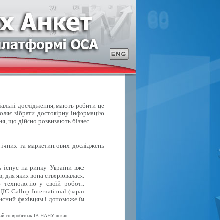
ціальні дослідження, мають робити це
воляє зібрати достовірну інформацію
ня, що дійсно розвивають бізнес.
ічних та маркетингових досліджень
ь існує на ринку України вже
в, для яких вона створювалася.
 технологію у своїй роботі.
С Gallup International (зараз
исний фахівцям і допоможе їм
вий співробітник ІВ НАНУ, декан