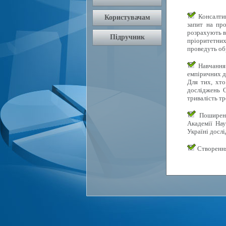
Консалтин
запит на про
розрахують в
пріоритетних 
проведуть об
Навчання 
емпіричних д
Для тих, хто
досліджень О
тривалість тр
Поширення
Академії Нау
Україні досл
Створення