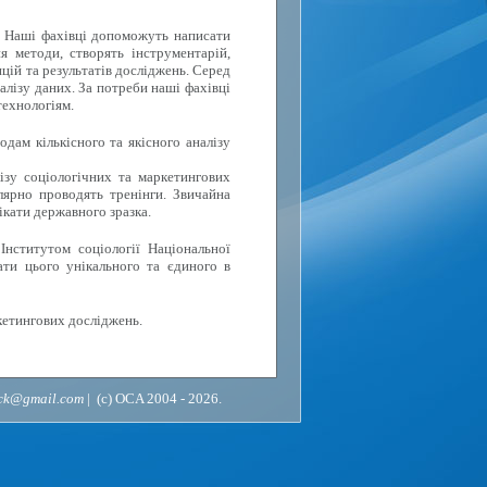
. Наші фахівці допоможуть написати
я методи, створять інструментарій,
цій та результатів досліджень. Серед
алізу даних. За потреби наші фахівці
технологіям.
дам кількісного та якісного аналізу
ізу соціологічних та маркетингових
лярно проводять тренінги. Звичайна
ікати державного зразка.
Інститутом соціології Національної
ати цього унікального та єдиного в
кетингових досліджень.
ack@gmail.com
| (c) OCA 2004 - 2026.