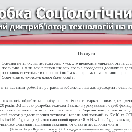
Послуги
Основна мета, яку ми переслідуємо - усі, хто проводить маркетингові та со
правильно. Тільки точне виконання всіх правил проведення досліджень доз
про ринок та суспільство, на основі якої можна приймати маркетингові рішен
Основними напрямками нашої діяльності є:
 та навчання роботі з програмним забезпеченням для проведення соціолог
- технологія обробки та аналізу соціологічних та маркетингових досліджен
20 років. Всі ці роки розробка технології велася з урахуванням потреб фахівці
ість соціологічних та маркетингових компаній України використовують цю
вий внесок у вдосконалення технології внесли такі компанії як КМІС та СОЦІ
kraine) Ми будемо раді, якщо наш новий проект OCA New Line буде також кор
вати все складніші та цікавіші завдання, які ставить перед ними життя ".
(Горбачик Андрій Петрович, співавтор ОСА, кандидат фізико-математичних наук, старший науко