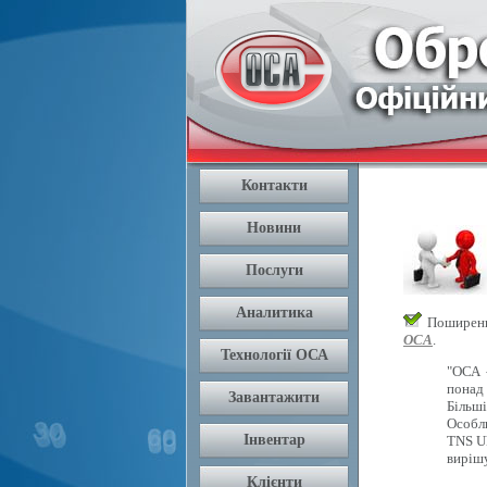
Поширення
ОСА
.
"ОСА 
понад 
Більш
Особли
TNS U
вирішу