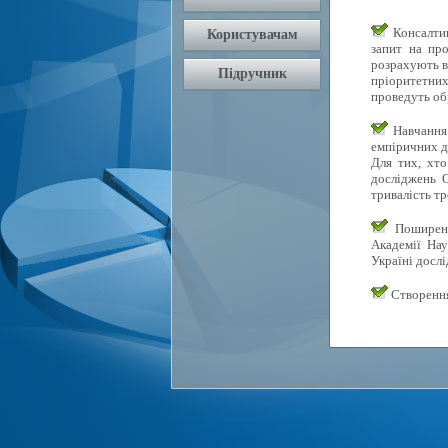
Консалтин
запит на про
розрахують в
пріоритетних 
проведуть об
Навчання 
емпіричних д
Для тих, хто
досліджень О
тривалість тр
Поширення
Академії Нау
Україні досл
Створення