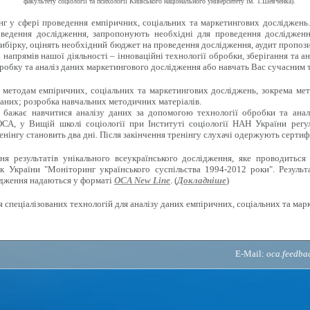
факультету соціології та психології Київського національного університету ім. Т.Шевченка).
г у сфері проведення емпіричних, соціальних та маркетингових досліджень
ведення дослідження, запропонують необхідні для проведення дослідженн
ибірку, оцінять необхідний бюджет на проведення дослідження, аудит пропози
напрямів нашої діяльності – інноваційні технології обробки, зберігання та ан
робку та аналіз даних маркетингового дослідження або навчать Вас сучасним 
методам емпіричних, соціальних та маркетингових досліджень, зокрема мето
аних; розробка навчальних методичних матеріалів.
 бажає навчитися аналізу даних за допомогою технології обробки та анал
СА, у Вищій школі соціології при Інституті соціології НАН України регу
енінгу становить два дні. Після закінчення тренінгу слухачі одержують сертиф
 результатів унікального всеукраїнського дослідження, яке проводиться 
к України "Моніторинг українського суспільства 1994-2012 роки". Результ
ідження надаються у форматі
OCA New Line
. (
Докладніше
)
 спеціалізованих технологій для аналізу даних емпіричних, соціальних та мар
E-Mail:
oca.feedb