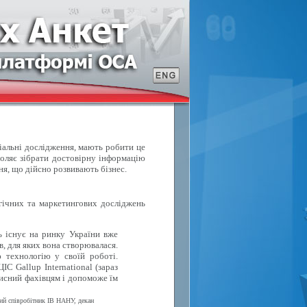
ціальні дослідження, мають робити це
воляє зібрати достовірну інформацію
ня, що дійсно розвивають бізнес.
ічних та маркетингових досліджень
ь існує на ринку України вже
в, для яких вона створювалася.
 технологію у своїй роботі.
С Gallup International (зараз
исний фахівцям і допоможе їм
вий співробітник ІВ НАНУ, декан