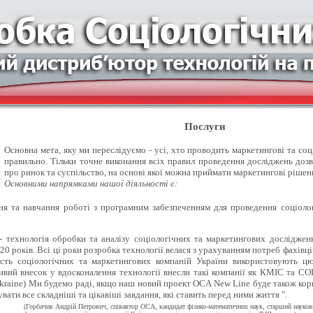
Послуги
Основна мета, яку ми переслідуємо - усі, хто проводить маркетингові та со
правильно. Тільки точне виконання всіх правил проведення досліджень доз
про ринок та суспільство, на основі якої можна приймати маркетингові рішен
Основними напрямками нашої діяльності є:
 та навчання роботі з програмним забезпеченням для проведення соціолог
- технологія обробки та аналізу соціологічних та маркетингових досліджен
20 років. Всі ці роки розробка технології велася з урахуванням потреб фахівці
ість соціологічних та маркетингових компаній України використовують цю
вий внесок у вдосконалення технології внесли такі компанії як КМІС та СОЦІ
kraine) Ми будемо раді, якщо наш новий проект OCA New Line буде також кор
вати все складніші та цікавіші завдання, які ставить перед ними життя ".
(Горбачик Андрій Петрович, співавтор ОСА, кандидат фізико-математичних наук, старший науко