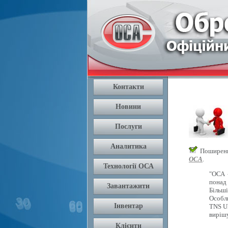
Поширення
ОСА
.
"ОСА 
понад 
Більш
Особли
TNS U
вирішу