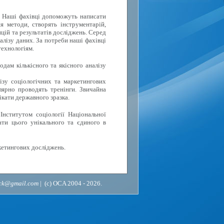
. Наші фахівці допоможуть написати
я методи, створять інструментарій,
цій та результатів досліджень. Серед
алізу даних. За потреби наші фахівці
технологіям.
дам кількісного та якісного аналізу
ізу соціологічних та маркетингових
лярно проводять тренінги. Звичайна
ікати державного зразка.
Інститутом соціології Національної
ати цього унікального та єдиного в
кетингових досліджень.
ack@gmail.com
| (c) OCA 2004 - 2026.