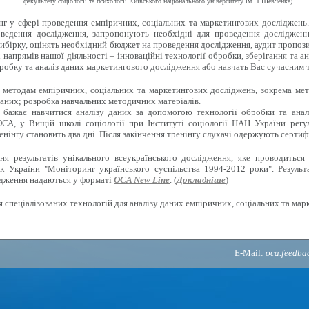
факультету соціології та психології Київського національного університету ім. Т.Шевченка).
г у сфері проведення емпіричних, соціальних та маркетингових досліджень
ведення дослідження, запропонують необхідні для проведення дослідженн
ибірку, оцінять необхідний бюджет на проведення дослідження, аудит пропози
напрямів нашої діяльності – інноваційні технології обробки, зберігання та ан
робку та аналіз даних маркетингового дослідження або навчать Вас сучасним 
методам емпіричних, соціальних та маркетингових досліджень, зокрема мето
аних; розробка навчальних методичних матеріалів.
 бажає навчитися аналізу даних за допомогою технології обробки та анал
СА, у Вищій школі соціології при Інституті соціології НАН України регу
енінгу становить два дні. Після закінчення тренінгу слухачі одержують сертиф
 результатів унікального всеукраїнського дослідження, яке проводиться 
к України "Моніторинг українського суспільства 1994-2012 роки". Результ
ідження надаються у форматі
OCA New Line
. (
Докладніше
)
 спеціалізованих технологій для аналізу даних емпіричних, соціальних та мар
E-Mail:
oca.feedb