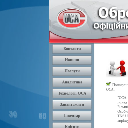
Поширення
ОСА
.
"ОСА 
понад 
Більш
Особли
TNS U
вирішу