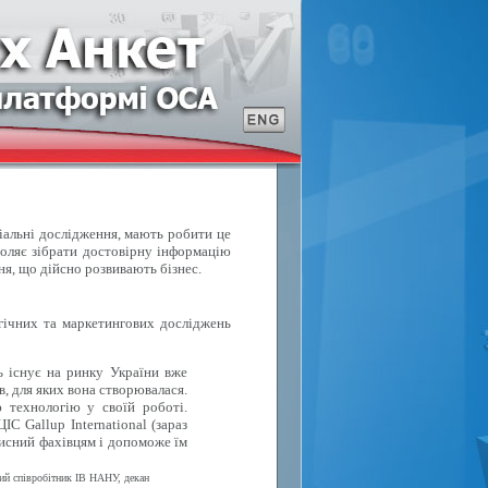
ціальні дослідження, мають робити це
воляє зібрати достовірну інформацію
ня, що дійсно розвивають бізнес.
ічних та маркетингових досліджень
ь існує на ринку України вже
в, для яких вона створювалася.
 технологію у своїй роботі.
С Gallup International (зараз
исний фахівцям і допоможе їм
вий співробітник ІВ НАНУ, декан