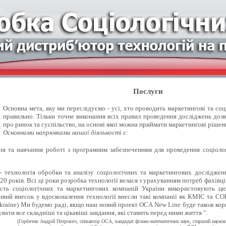
Послуги
Основна мета, яку ми переслідуємо - усі, хто проводить маркетингові та со
правильно. Тільки точне виконання всіх правил проведення досліджень доз
про ринок та суспільство, на основі якої можна приймати маркетингові рішен
Основними напрямками нашої діяльності є:
 та навчання роботі з програмним забезпеченням для проведення соціолог
- технологія обробки та аналізу соціологічних та маркетингових досліджен
20 років. Всі ці роки розробка технології велася з урахуванням потреб фахівці
ість соціологічних та маркетингових компаній України використовують цю
вий внесок у вдосконалення технології внесли такі компанії як КМІС та СОЦІ
kraine) Ми будемо раді, якщо наш новий проект OCA New Line буде також кор
вати все складніші та цікавіші завдання, які ставить перед ними життя ".
(Горбачик Андрій Петрович, співавтор ОСА, кандидат фізико-математичних наук, старший науко