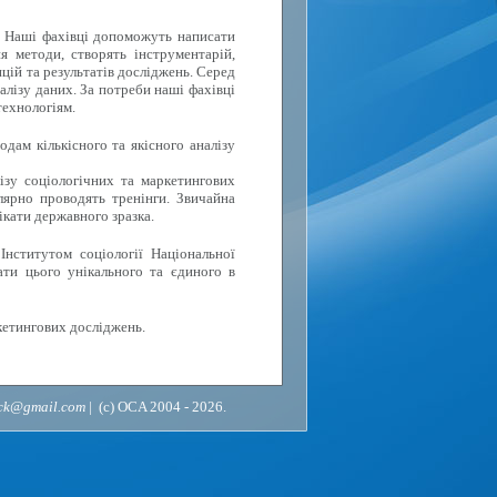
. Наші фахівці допоможуть написати
я методи, створять інструментарій,
цій та результатів досліджень. Серед
алізу даних. За потреби наші фахівці
технологіям.
дам кількісного та якісного аналізу
ізу соціологічних та маркетингових
лярно проводять тренінги. Звичайна
ікати державного зразка.
Інститутом соціології Національної
ати цього унікального та єдиного в
кетингових досліджень.
ack@gmail.com
| (c) OCA 2004 - 2026.