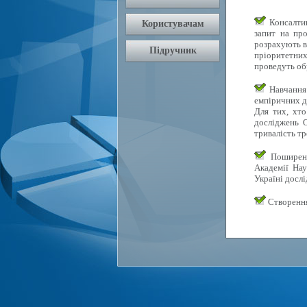
Консалтин
запит на про
розрахують в
пріоритетних 
проведуть об
Навчання 
емпіричних д
Для тих, хто
досліджень О
тривалість тр
Поширення
Академії Нау
Україні досл
Створення