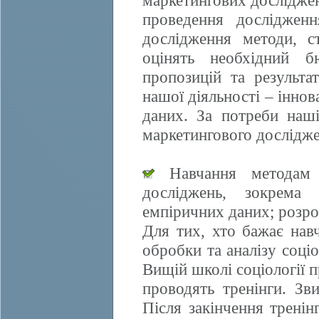
маркетингових досліджен
проведення дослідженн
дослідження методи, ст
оцінять необхідний б
пропозицій та результа
нашої діяльності – іннов
даних. За потреби наші
маркетингового дослідже
Навчання методам е
досліджень, зокрема 
емпіричних даних; розро
Для тих, хто бажає нав
обробки та аналізу соці
Вищій школі соціології 
проводять тренінги. Зви
Після закінчення трені