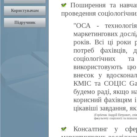
Поширення та навчан
проведення соціологічни
"ОСА - технологія
маркетингових дослі
років. Всі ці роки 
потреб фахівців, 
соціологічних т
використовують цю
внесок у вдосконал
КМІС та СОЦІС Gall
будемо раді, якщо 
корисний фахівцям і
цікавіші завдання, я
(Горбачик Андрій Петрович, спі
факультету соціології та психоло
Консалтинг у сфері